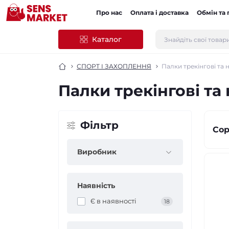
Про нас
Оплата і доставка
Обмін та
Каталог
СПОРТ І ЗАХОПЛЕННЯ
Палки трекінгові та
Палки трекінгові та
Фільтр
Сор
Виробник
Наявність
Є в наявності
18