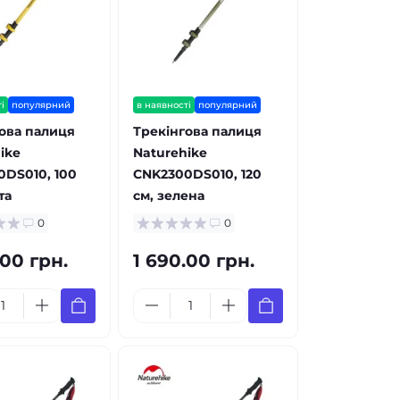
і
популярний
в наявності
популярний
ова палиця
Трекінгова палиця
ike
Naturehike
DS010, 100
CNK2300DS010, 120
та
см, зелена
0
0
.00 грн.
1 690.00 грн.