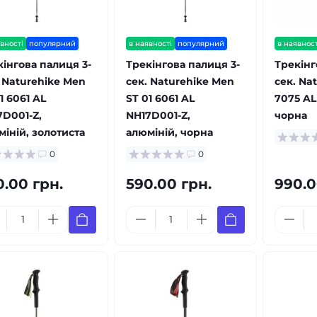
вності
популярний
в наявності
популярний
в наявност
кінгова палиця 3-
Трекінгова палиця 3-
Трекінг
. Naturehike Men
сек. Naturehike Men
сек. Na
1 6061 AL
ST 01 6061 AL
7075 AL
7D001-Z,
NH17D001-Z,
чорна
іній, золотиста
алюміній, чорна
0
0
0.00 грн.
590.00 грн.
990.0