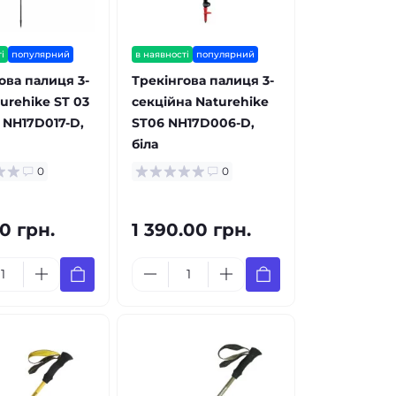
і
популярний
в наявності
популярний
ова палиця 3-
Трекінгова палиця 3-
turehike ST 03
секційна Naturehike
 NH17D017-D,
ST06 NH17D006-D,
біла
0
0
0 грн.
1 390.00 грн.