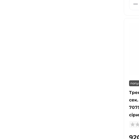
попу
Тре
сек.
707
сір
92