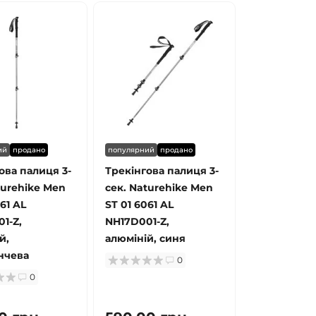
ий
продано
популярний
продано
ова палиця 3-
Трекінгова палиця 3-
turehike Men
сек. Naturehike Men
61 AL
ST 01 6061 AL
1-Z,
NH17D001-Z,
й,
алюміній, синя
нчева
0
0