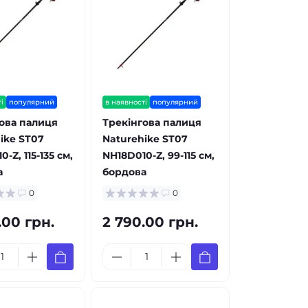
і
популярний
в наявності
популярний
ова палиця
Трекінгова палиця
ike ST07
Naturehike ST07
-Z, 115-135 см,
NH18D010-Z, 99-115 см,
а
бордова
0
0
.00 грн.
2 790.00 грн.