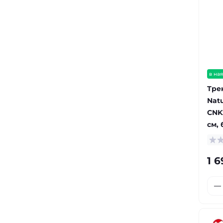
в ная
Тре
Nat
CNK
см,
1 6