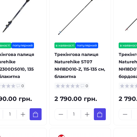
вності
популярний
в наявності
популярний
в наявност
кінгова палиця
Трекінгова палиця
Трекінг
urehike
Naturehike ST07
Natureh
2300DS010, 135
NH18D010-Z, 115-135 см,
NH18D010
 блакитна
блакитна
бордов
0
0
90.00 грн.
2 790.00 грн.
2 790