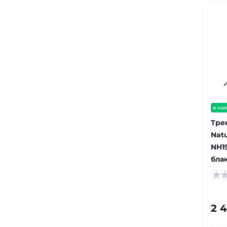
в ная
Тре
Nat
NH19
бла
2 