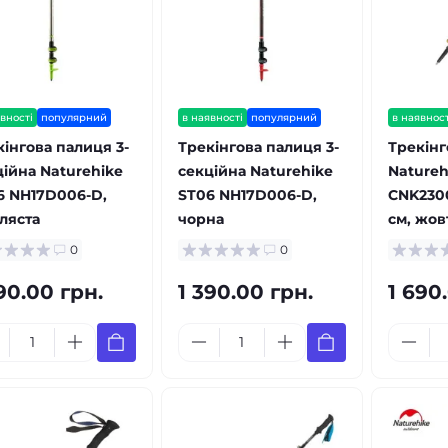
вності
популярний
в наявності
популярний
в наявност
кінгова палиця 3-
Трекінгова палиця 3-
Трекінг
ційна Naturehike
секційна Naturehike
Natureh
6 NH17D006-D,
ST06 NH17D006-D,
CNK2300
ляста
чорна
см, жов
0
0
90.00 грн.
1 390.00 грн.
1 690