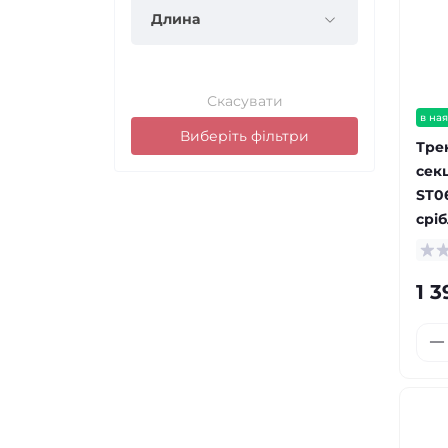
Длина
Скасувати
в ная
Виберіть фільтри
Тре
сек
ST0
сріб
1 3