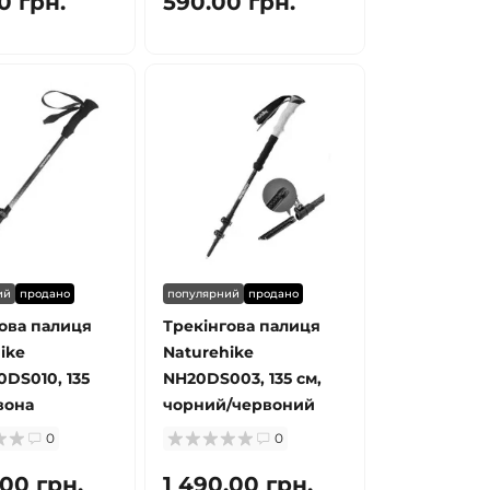
0 грн.
590.00 грн.
ий
продано
популярний
продано
ова палиця
Трекінгова палиця
ike
Naturehike
DS010, 135
NH20DS003, 135 см,
вона
чорний/червоний
0
0
.00 грн.
1 490.00 грн.