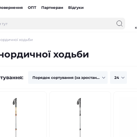
 повернення
ОПТ
Партнерам
Відгуки
к
 нордичної ходьби
 нордичної ходьби
тування: