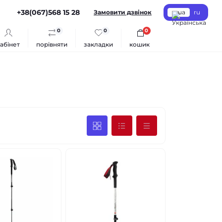
+38(067)568 15 28
Замовити дзвінок
ua
ru
0
0
0
абінет
порівняти
закладки
кошик