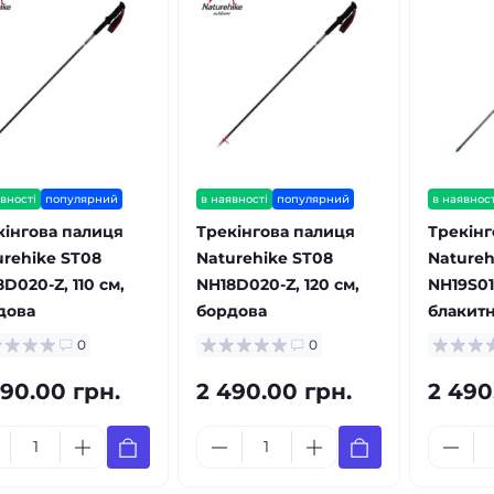
вності
популярний
в наявності
популярний
в наявност
кінгова палиця
Трекінгова палиця
Трекінг
urehike ST08
Naturehike ST08
Natureh
D020-Z, 110 см,
NH18D020-Z, 120 см,
NH19S010
дова
бордова
блакит
0
0
490.00 грн.
2 490.00 грн.
2 490