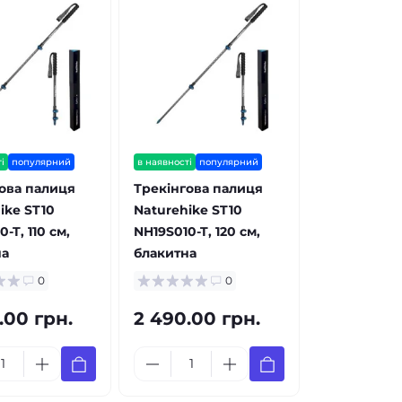
і
популярний
в наявності
популярний
ова палиця
Трекінгова палиця
ike ST10
Naturehike ST10
-T, 110 см,
NH19S010-T, 120 см,
на
блакитна
0
0
.00 грн.
2 490.00 грн.