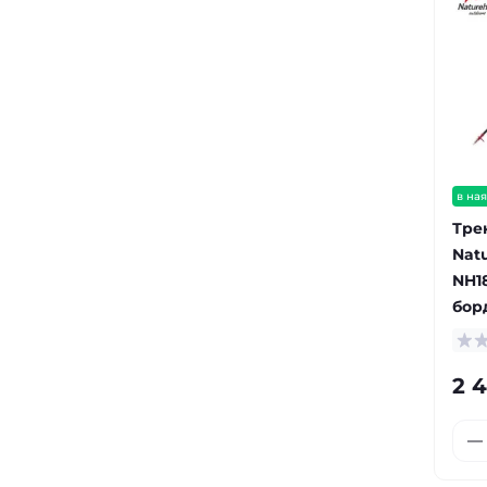
в ная
Тре
Nat
NH18
бор
2 