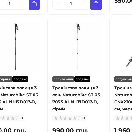
550.0
лярний
продано
популярний
продано
популярн
кінгова палиця 3-
Трекінгова палиця 3-
Трекінг
 Naturehike ST 03
сек. Naturehike ST 03
Natureh
5 AL NH17D017-D,
7075 AL NH17D017-D,
CNK2300
ий
сірий
см, чер
0
0
0.00 грн.
990.00 грн.
1 960