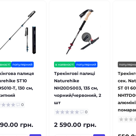
вності
популярний
в наявності
популярний
популярн
кінгова палиця
Трекінгові палиці
Трекінг
urehike ST10
Naturehike
сек. Na
S010-T, 130 см,
NH20DS003, 135 см,
ST 01 60
китний
чорний/червоний, 2
NH17D00
шт
алюміні
0
помара
0
490.00 грн.
2 590.00 грн.