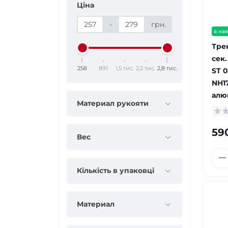
Ціна
-
грн.
в ная
Тре
сек
258
891
1,5 тис.
2,2 тис.
2,8 тис.
ST 0
NH1
алюм
Материал рукояти
59
Вес
Кількість в упаковці
Материал