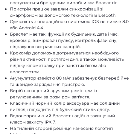
поступається брендовим виробникам браслетів.
Пристрій працює завдяки синхронізації зі
смартфоном за допомогою технології BlueTooth.
Сумісність з операційною системою IOS не нижче 8.0
або Android 4.4.
Браслет має такі функції як будильник, дата і час,
крокомір, вимірювач пульсу, контроль фази сну,
підрахунок витрачених калорій.
Крокомір допоможе дотримуватися необхідного
рівня активності протягом дня, а також можливість
відліку кілометражу при заняттях бігом або
велоспортом.
Акумулятор ємністю 80 мАг забезпечує безперебійне
та швидке заряджання пристрою.
Виріб оснащений зручним ремінцем із
регулюванням за розміром зап'ястя.
Класичний чорний колір аксесуара має солідний
вигляд і підходить під будь-який стиль одягу.
Водонепроникний браслет надійно захищений
класом захисту IPX 7.
На тильній стороні ремінця нанесено логотип