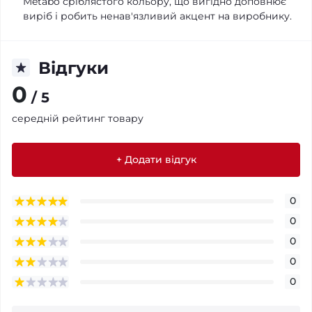
Metabo сріблястого кольору, що вигідно доповнює
виріб і робить ненав'язливий акцент на виробнику.
Відгуки
0
/ 5
середній рейтинг товару
+ Додати відгук
0
0
0
0
0