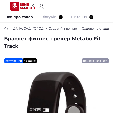
Все про товар
Відгуків
Питання
0
0
ДАЧА, САД, ГОРОД
Садовий інвентар
Садове приладдя
Браслет фитнес-трекер Metabo Fit-
Track
популярний
продано
немає в наявності