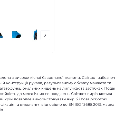
влена з високоякісної бавовняної тканини. Світшот забезпе
ій конструкції рукава, регульованому обхвату манжета та
агатофункціональних кишень на липучках та застібках. Подв
стійкість до механічних пошкоджень. Світшот вирізняється
ий крій дозволяє використовувати виріб і поза роботою.
ікація та виконання відповідно до EN ISO 13688:2013, марка
в.