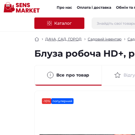
Про нас
Оплата і доставка
Обмін та
Каталог
ДАЧА, САД, ГОРОД
Садовий інвентар
Сад
Блуза робоча HD+, 
Все про товар
Відгу
-10%
популярний