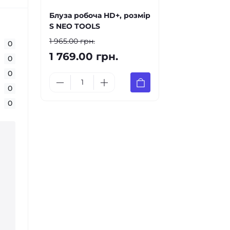
Блуза робоча HD+, розмір
S NEO TOOLS
1 965.00 грн.
0
1 769.00 грн.
0
0
0
0