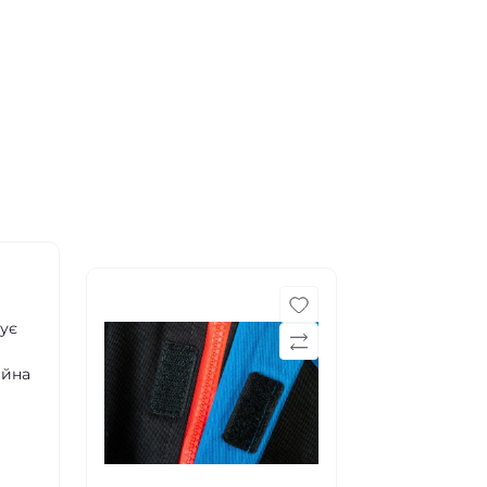
чує
ійна