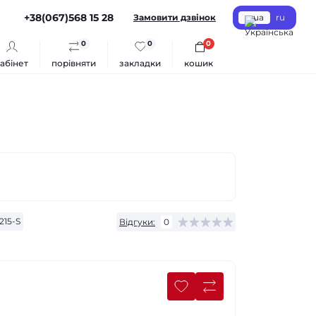
+38(067)568 15 28
Замовити дзвінок
ua
ru
0
0
0
абінет
порівняти
закладки
кошик
215-S
Відгуки:
0