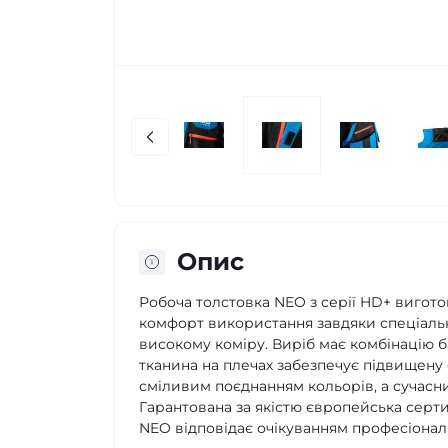
Опис
Робоча толстовка NEO з серії HD+ вигото
комфорт використання завдяки спеціальн
високому коміру. Виріб має комбінацію б
тканина на плечах забезпечує підвищену 
сміливим поєднанням кольорів, а сучасн
Гарантована за якістю європейська сертиф
NEO відповідає очікуванням професіоналі