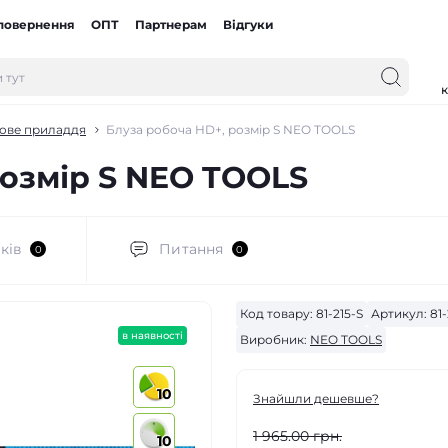
 повернення
ОПТ
Партнерам
Відгуки
к
ове приладдя
Блуза робоча HD+, розмір S NEO TOOLS
розмір S NEO TOOLS
ків
Питання
0
0
Код товару:
81-215-S
Артикул:
81-
в наявності
Виробник:
NEO TOOLS
10
Знайшли дешевше?
1 965.00 грн.
10