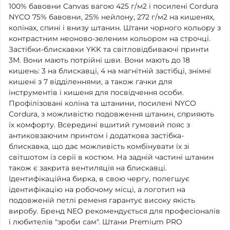
100% бавовни Canvas вагою 425 г/м2 і посилені Cordura
NYCO 75% бавовни, 25% нейлону, 272 г/м2 на кишенях,
колінах, спині і внизу штанин. Штани чорного кольору з
контрастним неоново-зеленим кольором на строчці.
Застібки-блискавки YKK та світловідбиваючі принти
3M. Вони мають потрійні шви. Вони мають до 18
кишень: 3 на блискавці, 4 на магнітній застібці, знімні
кишені з 7 відділеннями, а також гачки для
інструментів і кишеня для посвідчення особи.
Профілізовані коліна та штанини, посилені NYCO
Cordura, з можливістю подовження штанин, сприяють
їх комфорту. Всередині вшитий гумовий пояс з
антиковзаючим принтом і додаткова застібка-
блискавка, що дає можливість комбінувати їх зі
світшотом із серії в костюм. На задній частині штанин
також є закрита вентиляція на блискавці.
Ідентифікаційна бирка, в свою чергу, полегшує
ідентифікацію на робочому місці, а логотип на
подовженій петлі ременя гарантує високу якість
виробу. Бренд NEO рекомендується для професіоналів
і любителів "зроби сам". Штани Premium PRO