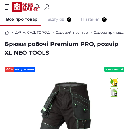
Все про товар
Відгуків
Питання
0
0
ДАЧА, САД, ГОРОД
Садовий інвентар
Садове приладдя
Брюки робочі Premium PRO, розмір
XL NEO TOOLS
-10%
популярний
в наявності
10
10