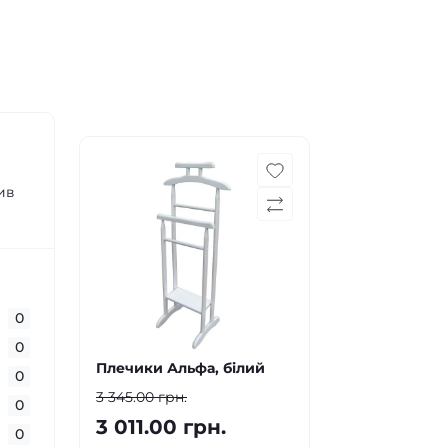
сив
0
0
Плечики Альфа, білий
0
3 345.00 грн.
0
3 011.00 грн.
0