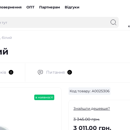
 повернення
ОПТ
Партнерам
Відгуки
к
 білий
ий
ків
Питання
0
0
Код товару:
А0025306
в наявності
Знайшли дешевше?
3 345.00 грн.
3 011.00 грн.