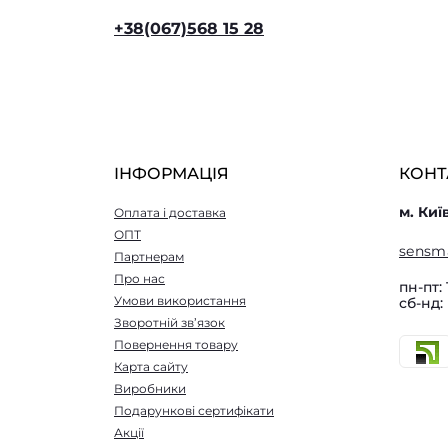
+38(067)568 15 28
ІНФОРМАЦІЯ
КОНТ
м. Киї
Оплата і доставка
ОПТ
sensm
Партнерам
Про нас
пн-пт: 
Умови використання
сб-нд:
Зворотній зв’язок
Повернення товару
Карта сайту
Виробники
Подарункові сертифікати
Акції