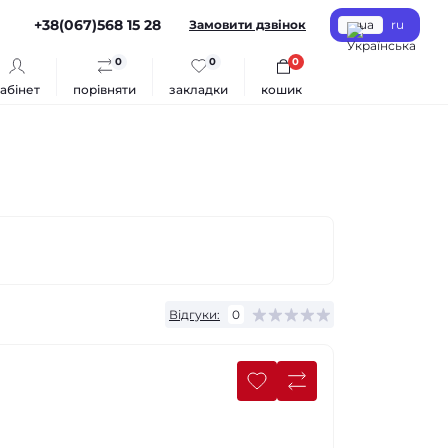
+38(067)568 15 28
Замовити дзвінок
ua
ru
0
0
0
абінет
порівняти
закладки
кошик
Відгуки:
0