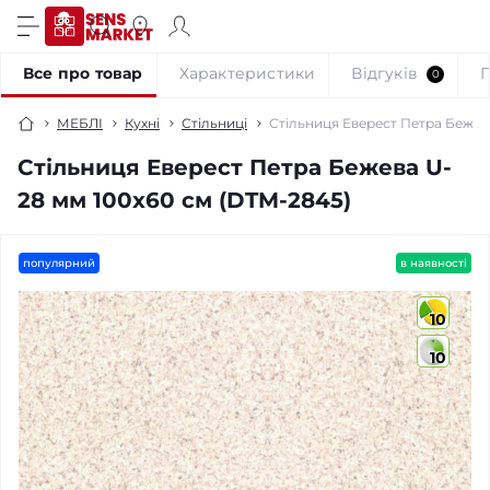
Все про товар
Характеристики
Відгуків
0
МЕБЛІ
Кухні
Стільниці
Стільниця Еверест Петра Бежев
Стільниця Еверест Петра Бежева U-
28 мм 100х60 см (DTM-2845)
популярний
в наявності
10
10