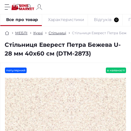
Все про товар
Характеристики
Відгуків
0
МЕБЛІ
Кухні
Стільниці
Стільниця Еверест Петра Бежев
Стільниця Еверест Петра Бежева U-
28 мм 40х60 см (DTM-2873)
популярний
в наявності