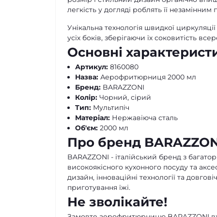
легкість у догляді роблять її незамінним
Унікальна технологія швидкої циркуляції
усіх боків, зберігаючи їх соковитість вс
Основні характерист
Артикул:
8160080
Назва:
Аерофритюрниця 2000 мл
Бренд:
BARAZZONI
Колір:
Чорний, сірий
Тип:
Мультипіч
Матеріал:
Нержавіюча сталь
Об'єм:
2000 мл
Про бренд BARAZZON
BARAZZONI - італійський бренд з багатор
високоякісного кухонного посуду та акс
дизайн, інноваційні технології та довго
приготування їжі.
Не зволікайте!
Замовте аерофритюрницю BARAZZONI вже