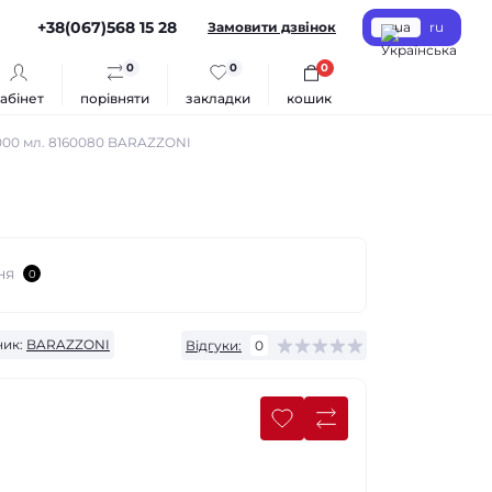
+38(067)568 15 28
Замовити дзвінок
ua
ru
0
0
0
абінет
порівняти
закладки
кошик
00 мл. 8160080 BARAZZONI
ня
0
ик:
BARAZZONI
Відгуки:
0