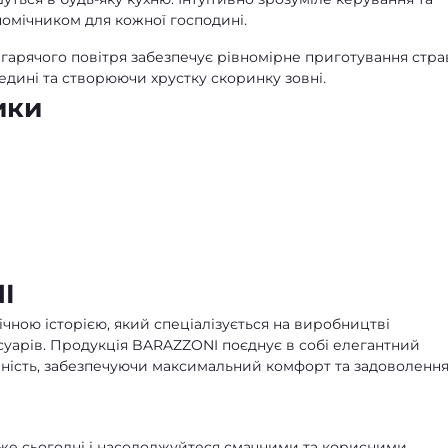
 помічником для кожної господині.
 гарячого повітря забезпечує рівномірне приготування стра
ередині та створюючи хрустку скоринку зовні.
ики
I
ічною історією, який спеціалізується на виробництві
есуарів. Продукція BARAZZONI поєднує в собі елегантний
вічність, забезпечуючи максимальний комфорт та задоволення
 сьогодні і насолоджуйтеся смачними та корисними