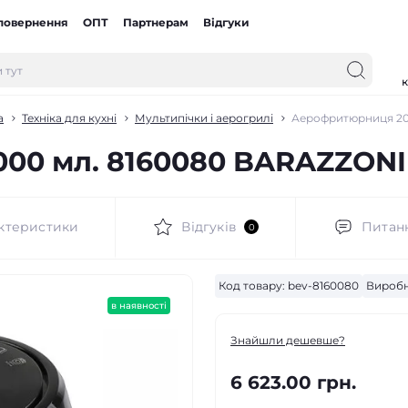
 повернення
ОПТ
Партнерам
Відгуки
к
а
Техніка для кухні
Мультипічки і аерогрилі
Аерофритюрниця 20
00 мл. 8160080 BARAZZONI
ктеристики
Відгуків
Питан
0
Код товару:
bev-8160080
Виробн
в наявності
Знайшли дешевше?
6 623.00 грн.