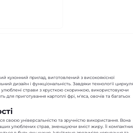
й кухонний прилад, виготовлений з високоякісної
льний дизайн і функціональність. Завдяки технології циркуля
ти улюблені страви з хрусткою скоринкою, використовуючи
ить для приготування картоплі фрі, м'яса, овочів та багатьох
сті
 своєю універсальністю та зручністю використання. Вона
ваших улюблених страв, зменшуючи вміст жиру. Її компактни
уться в будь-яку кухню. Інтуїтивно зрозуміле керування та