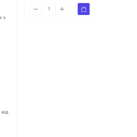
в з
 від