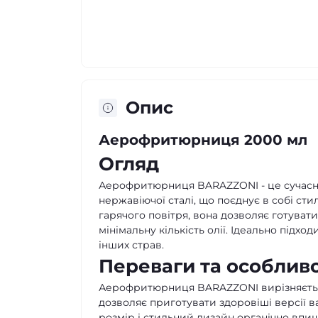
Опис
Аерофритюрниця 2000 мл
Огляд
Аерофритюрниця BARAZZONI - це сучасни
нержавіючої сталі, що поєднує в собі сти
гарячого повітря, вона дозволяє готува
мінімальну кількість олії. Ідеально підход
інших страв.
Переваги та особливо
Аерофритюрниця BARAZZONI вирізняється
дозволяє приготувати здоровіші версії 
розмір і стильний дизайн органічно впиш