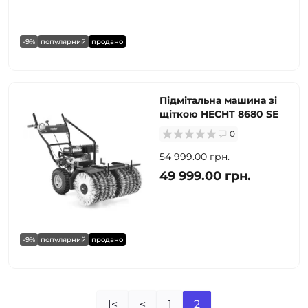
-9%
популярний
продано
Підмітальна машина зі
щіткою HECHT 8680 SE
0
54 999.00 грн.
49 999.00 грн.
-9%
популярний
продано
|<
<
1
2