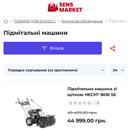
ТОВАРИ ДЛЯ БІЗНЕСУ
Клінінгові обладнання
Підмітальн
Підмітальні машини
Фільтр
Підмітальна машина зі
щіткою HECHT 8616 SE
0
49 499.00 грн.
44 999.00 грн.