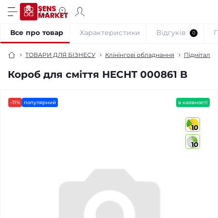
Все про товар
Характеристики
Відгуків
0
ТОВАРИ ДЛЯ БІЗНЕСУ
Клінінгові обладнання
Підмітальн
Короб для сміття HECHT 000861 B
-11%
популярний
в наявності
10
10