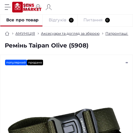
Все про товар
Відгуків
Питання
0
0
АМУНІЦІЯ
Аксесуари та догляд за зброєю
Патронташі та
Ремінь Taipan Olive (5908)
популярний
продано