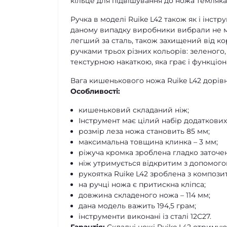
кільце для підвішування до ножа темляка
Ручка в моделі Ruike L42 також як і інстр
даному випадку виробники вибрали не ме
легший за сталь, також захищений від кор
ручками трьох різних кольорів: зеленого
текстурною накаткою, яка грає і функціон
Вага кишенькового ножа Ruike L42 дорівн
Особливості:
кишеньковий складаний ніж;
Інструмент має цілий набір додаткових
розмір леза ножа становить 85 мм;
максимальна товщина клинка – 3 мм;
ріжуча кромка зроблена гладко заточе
ніж утримується відкритим з допомогою 
рукоятка Ruike L42 зроблена з композит
на ручці ножа є притискна кліпса;
довжина складеного ножа – 114 мм;
дана модель важить 194,5 грам;
інструменти виконані із сталі 12С27.