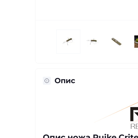
Опис
Опис ножа Ruike Criter