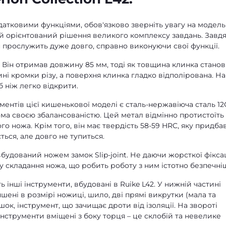
датковими функціями, обов'язково зверніть увагу на модель
ий орієнтований рішення великого комплексу завдань. Завд
 прослужить дуже довго, справно виконуючи свої функції.
ж. Він отримав довжину 85 мм, тоді як товщина клинка стано
ні кромки різу, а поверхня клинка гладко відполірована. На
об ніж легко відкрити.
ментів цієї кишенькової моделі є сталь-нержавіюча сталь 12
дома своєю збалансованістю. Цей метал відмінно протистоїть
о ножа. Крім того, він має твердість 58-59 HRC, яку придбав
ться, але довго не тупиться.
дований ножем замок Slip-joint. Не даючи жорсткої фіксац
 складання ножа, що робить роботу з ним істотно безпечні
інші інструменти, вбудовані в Ruike L42. У нижній частині
шені в розмірі ножиці, шило, дві прямі викрутки (мала та
шок, інструмент, що зачищає дроти від ізоляції. На звороті
нструменти вміщені з боку торця – це склобій та невелике