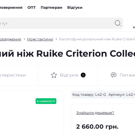
 повернення
ОПТ
Партнерам
Відгуки
к
порядження
Ножі тактичні
Багатофункціональний ніж Ruike Criteri
й ніж Ruike Criterion Colle
ктеристики
Відгуків
Питан
0
Код товару:
L42-G
Артикул:
L42-
в наявності
Знайшли дешевше?
2 660.00 грн.