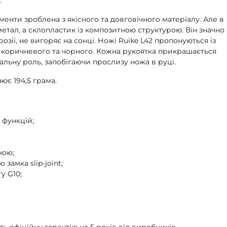
.
ументи зроблена з якісного та довговічного матеріалу. Але в
тал, а склопластик із композитною структурою. Він значно
озії, не вигоряє на сонці. Ножі Ruike L42 пропонуються із
, коричневого та чорного. Кожна рукоятка прикрашається
альну роль, запобігаючи прослизу ножа в руці.
ює 194,5 грама.
 функцій;
ною;
замка slip-joint;
у G10;