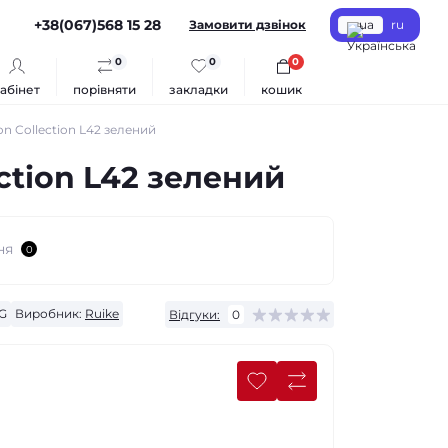
+38(067)568 15 28
Замовити дзвінок
ua
ru
0
0
0
абінет
порівняти
закладки
кошик
on Collection L42 зелений
ction L42 зелений
ня
0
G
Виробник:
Ruike
Відгуки:
0