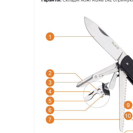
Гарантія:
Складні ножі Ruike L42 отримуют