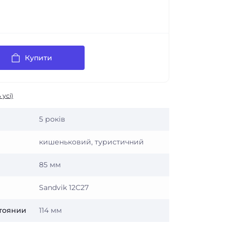
Купити
 усі)
5 років
кишеньковий, туристичний
85 мм
Sandvik 12C27
тоянии
114 мм