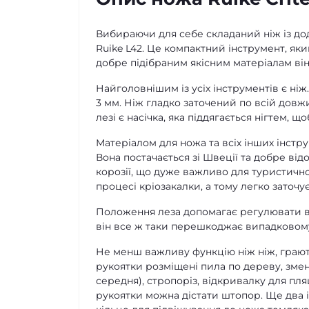
Вибираючи для себе складаний ніж із до
Ruike L42. Це компактний інструмент, як
добре підібраним якісним матеріалам він
Найголовнішим із усіх інструментів є ні
3 мм. Ніж гладко заточений по всій довжи
лезі є насічка, яка піддягається нігтем, щ
Матеріалом для ножа та всіх інших інстру
Вона постачається зі Швеції та добре ві
корозії, що дуже важливо для туристичног
процесі кріозакалки, а тому легко заточує
Положення леза допомагає регулювати вбу
він все ж таки перешкоджає випадковому
Не менш важливу функцію ніж ніж, грають 
рукоятки розміщені пила по дереву, змен
середня), стропоріз, відкривалку для пля
рукоятки можна дістати штопор. Ще два і