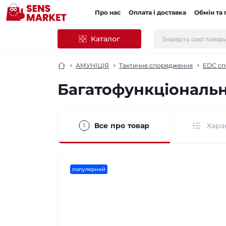
Про нас
Оплата і доставка
Обмін та
Каталог
АМУНІЦІЯ
Тактичне спорядження
EDC с
Багатофункціональни
Все про товар
Хара
популярний