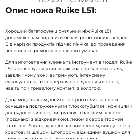
Опис ножа Ruike L51:
Хороший багатофункціональний ніж Ruike L51
допоможе вам вирішити безліч різнотипних завдань.
Від нарізки продуктів під час пікніка, до проведення
невеликого ремонту в польових умовах.
Для виготовлення клинка та інструментів моделі Ruike
L51 застосовується високоякісна нержавіюча сталь,
завдяки чому вони витримують інтенсивну
експлуатацію, а їх поверхня не піддається корозії,
навіть при тривалому контакті з вологою.
Дана модель, крім досить гострого клинка також
оснащена подгруженными плоскогубцями і ножицями,
дворядною пилкою, викруткою з плоским шліцом
(поєднаної з відкривачкою), лезом з серрейторной
заточкою, багатофункціональним шилом, викруткою з
хрестовим шліцом, штопором, відкидним вушком для
кріплення темляка і знімними щипцями.