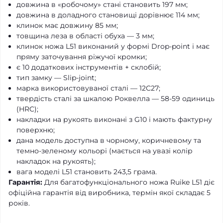
довжина в «робочому» стані становить 197 мм;
довжина в доладного становищі дорівнює 114 мм;
клинок має довжину 85 мм;
товщина леза в області обуха — 3 мм;
клинок ножа L51 виконаний у формі Drop-point і має
пряму заточування ріжучої кромки;
є 10 додаткових інструментів + склобій;
тип замку — Slip-joint;
марка використовуваної сталі — 12C27;
твердість сталі за шкалою Роквелла — 58-59 одиниць
(HRC);
накладки на рукоять виконані з G10 і мають фактурну
поверхню;
дана модель доступна в чорному, коричневому та
темно-зеленому кольорі (мається на увазі колір
накладок на рукоять);
вага моделі L51 становить 243,5 грама.
Гарантія:
Для багатофункціонального ножа Ruike L51 діє
офіційна гарантія від виробника, термін якої складає 5
років.