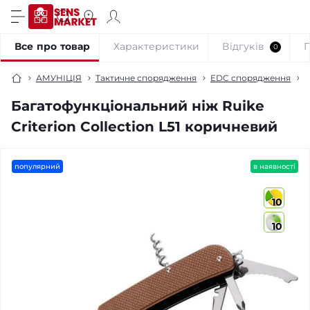
Все про товар
Характеристики
Відгуків
0
АМУНІЦІЯ
Тактичне спорядження
EDC спорядження
Н
Багатофункціональний ніж Ruike
Criterion Collection L51 коричневий
популярний
в наявності
10
10