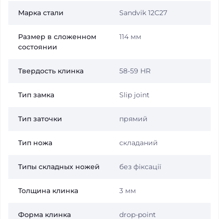
Марка стали
Sandvik 12C27
Размер в сложенном
114 мм
состоянии
Твердость клинка
58-59 HR
Тип замка
Slip joint
Тип заточки
прямий
Тип ножа
складаний
Типы складных ножей
без фіксації
Толщина клинка
3 мм
Форма клинка
drop-point