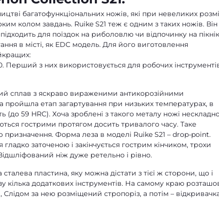
ництві багатофункціональних ножів, які при невеликих розм
м колом завдань. Ruike S21 теж є одним з таких ножів. Він
підходить для поїздок на риболовлю чи відпочинку на пікнік
ання в місті, як EDC модель. Для його виготовлення
йкращих:
0. Перший з них використовується для робочих інструментів
аний сплав з яскраво вираженими антикорозійними
а пройшла етап загартування при низьких температурах, в
ь (до 59 HRC). Хоча зроблені з такого металу ножі нескладн
ються гострими протягом досить тривалого часу. Таке
 призначення. Форма леза в моделі Ruike S21 – drop-point.
 гладко заточеною і закінчується гострим кінчиком, трохи
Відшліфований ніж дуже ретельно і рівно.
сталева пластина, яку можна дістати з тієї ж сторони, що і
азу кілька додаткових інструментів. На самому краю розташо
Слідом за нею розміщений стропоріз, а потім – відкривачк