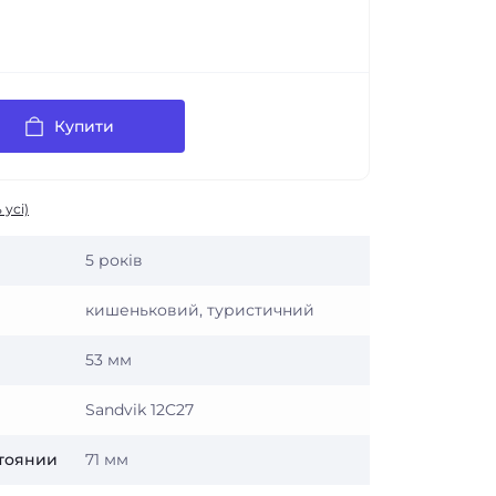
Купити
 усі)
5 років
кишеньковий, туристичний
53 мм
Sandvik 12C27
тоянии
71 мм