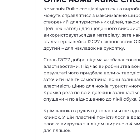
Компанія Ruike спеціалізується на вироб
можуть справлятися з максимально широки
створений для туристичних цілей, також 
Цей ніж нагоді і для щоденного використ
використовується два матеріалу, зате на
сталь-нержавейка 12С27 і склопластик G1
другий – для накладок на рукоятку.
Сталь 12С27 добре відома як збалансов
властивостями. Під час виробництва вон
результаті чого придбала велику твердіст
заточити навіть самостійно, вони залиша
властивість цінно для ножів туристичного
Кромка реза по всій довжині залишається
опущеним по відношенню до лінії обуха. 
Крім клинка в рукоятці ховається ще одна 
клинок. У цій пластині помістилося відр
плоска викрутка з шліцом шириною 4 мм, 
для пляшок.