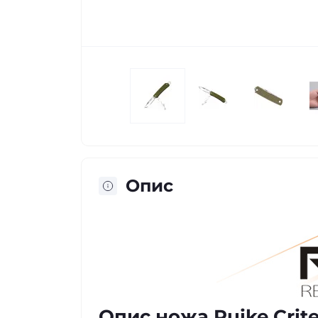
Опис
Опис ножа Ruike Criter