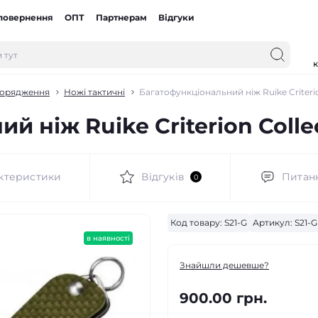
 повернення
ОПТ
Партнерам
Відгуки
к
порядження
Ножі тактичні
Багатофункціональний ніж Ruike Criterio
й ніж Ruike Criterion Colle
ктеристики
Відгуків
Питан
0
Код товару:
S21-G
Артикул:
S21-G
в наявності
Знайшли дешевше?
900.00 грн.