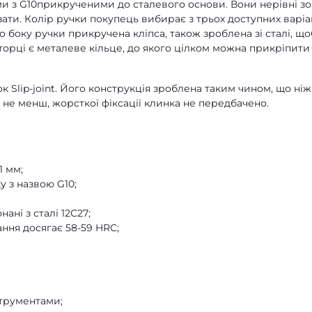
 з G10прикрученими до сталевого основи. Вони нерівні зов
ати. Колір ручки покупець вибирає з трьох доступних варіан
о боку ручки прикручена кліпса, також зроблена зі сталі, що
 торці є металеве кільце, до якого цілком можна прикріпити
к Slip-joint. Його конструкція зроблена таким чином, що ніж
не менш, жорсткої фіксації клинка не передбачено.
1 мм;
у з назвою G10;
ані з сталі 12С27;
ання досягає 58-59 HRC;
трументами;