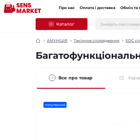
Про нас
Оплата і доставка
Обмін та
Каталог
АМУНІЦІЯ
Тактичне спорядження
EDC с
Багатофункціональни
Все про товар
Хара
популярний