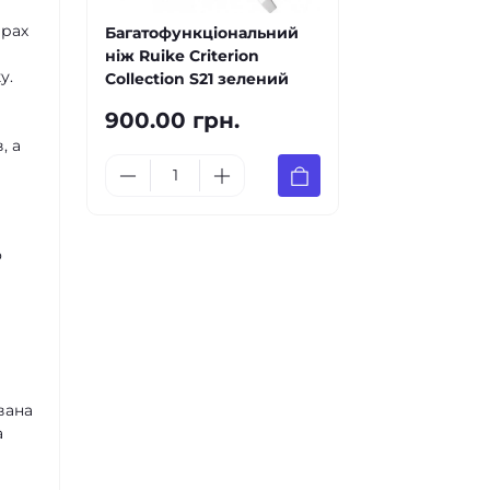
ірах
Багатофункціональний
ніж Ruike Criterion
у.
Collection S21 зелений
900.00 грн.
, а
о
вана
а