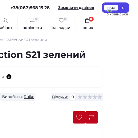
+38(067)568 15 28
Замовити дзвінок
ua
ru
0
0
0
абінет
порівняти
закладки
кошик
n Collection S21 зелений
ction S21 зелений
ня
0
Виробник:
Ruike
Відгуки:
0