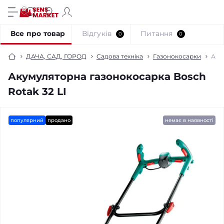
Все про товар
Відгуків
Питання
0
0
ДАЧА, САД, ГОРОД
Садова техніка
Газонокосарки
Аку
Акумуляторна газонокосарка Bosch
Rotak 32 LI
популярний
продано
немає в наявності