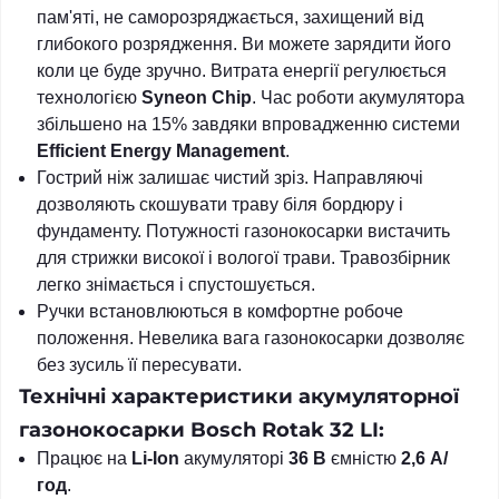
пам'яті, не саморозряджається, захищений від
глибокого розрядження. Ви можете зарядити його
коли це буде зручно. Витрата енергії регулюється
технологією
Syneon Chip
. Час роботи акумулятора
збільшено на 15% завдяки впровадженню системи
Efficient Energy Management
.
Гострий ніж залишає чистий зріз. Направляючі
дозволяють скошувати траву біля бордюру і
фундаменту. Потужності газонокосарки вистачить
для стрижки високої і вологої трави. Травозбірник
легко знімається і спустошується.
Ручки встановлюються в комфортне робоче
положення. Невелика вага газонокосарки дозволяє
без зусиль її пересувати.
Технічні характеристики акумуляторної
газонокосарки Bosch Rotak 32 LI:
Працює на
Li-Ion
акумуляторі
36 В
ємністю
2,6 А/
год
.