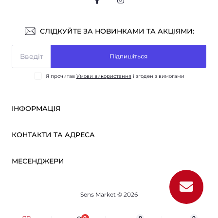
СЛІДКУЙТЕ ЗА НОВИНКАМИ ТА АКЦІЯМИ:
Підпишіться
Я прочитав
Умови використання
і згоден з вимогами
ІНФОРМАЦІЯ
Оплата і доставка
КОНТАКТИ ТА АДРЕСА
ОПТ
Партнерам
м. Київ, вул. Вікентія Хвойки, 21
МЕСЕНДЖЕРИ
Про нас
sensmarketlink@gmail.com
Умови використання
Telegram
Зворотній зв’язок
пн-пт: 10:00-18:00
Sens Market © 2026
Viber
сб-нд: вихідний
Повернення товару
Карта сайту
0
0
0