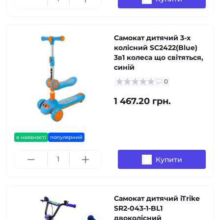
Самокат дитячий 3-х
колісний SC2422(Blue)
3в1 колеса що світяться,
синій
0
1 467.20 грн.
в наявності
популярний
Купити
Самокат дитячий iTrike
SR2-043-1-BL1
двоколісний