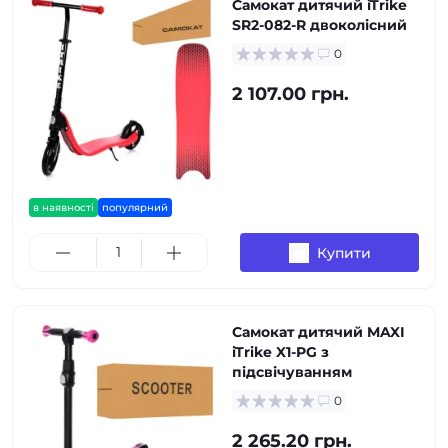
Самокат дитячий iTrike
SR2-082-R двоколісний
0
2 107.00 грн.
в наявності
популярний
Купити
Самокат дитячий MAXI
iTrike X1-PG з
підсвічуванням
0
2 265.20 грн.