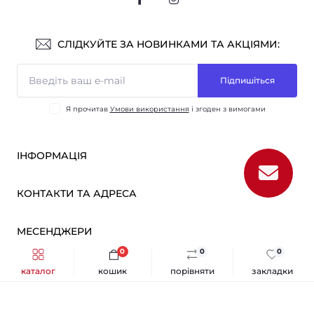
СЛІДКУЙТЕ ЗА НОВИНКАМИ ТА АКЦІЯМИ:
Підпишіться
Я прочитав
Умови використання
і згоден з вимогами
ІНФОРМАЦІЯ
Оплата і доставка
КОНТАКТИ ТА АДРЕСА
ОПТ
Партнерам
м. Київ, вул. Вікентія Хвойки, 21
МЕСЕНДЖЕРИ
Про нас
sensmarketlink@gmail.com
Умови використання
0
0
0
Telegram
Зворотній зв’язок
каталог
кошик
порівняти
закладки
пн-пт: 10:00-18:00
Sens Market © 2026
Viber
сб-нд: вихідний
Повернення товару
Каталог
Карта сайту