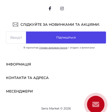
СЛІДКУЙТЕ ЗА НОВИНКАМИ ТА АКЦІЯМИ:
Підпишіться
Я прочитав
Умови використання
і згоден з вимогами
ІНФОРМАЦІЯ
Оплата і доставка
КОНТАКТИ ТА АДРЕСА
ОПТ
Партнерам
м. Київ, вул. Вікентія Хвойки, 21
МЕСЕНДЖЕРИ
Про нас
sensmarketlink@gmail.com
Умови використання
Telegram
Зворотній зв’язок
пн-пт: 10:00-18:00
Sens Market © 2026
Viber
сб-нд: вихідний
Повернення товару