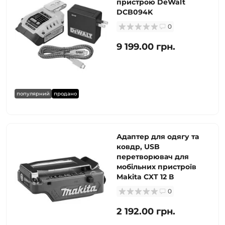
пристрою DeWalt
DCB094K
0
9 199.00 грн.
популярний
продано
Адаптер для одягу та
ковдр, USB
перетворювач для
мобільних пристроїв
Makita CXT 12 В
0
2 192.00 грн.