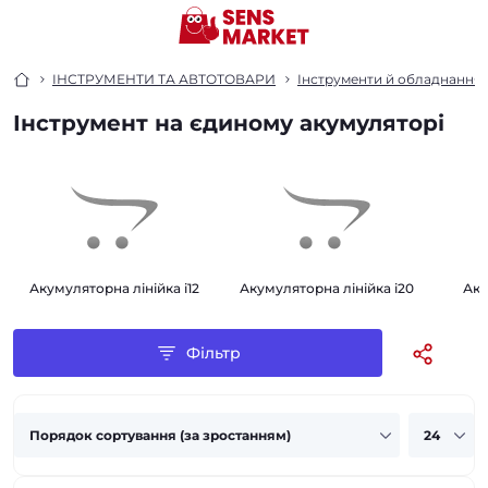
ІНСТРУМЕНТИ ТА АВТОТОВАРИ
Інструменти й обладнання
Інструмент на єдиному акумуляторі
Акумуляторна лінійка i12
Акумуляторна лінійка i20
Аку
Фільтр