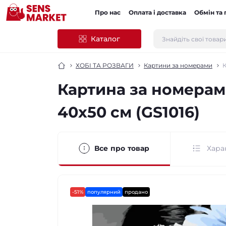
Про нас
Оплата і доставка
Обмін та
Каталог
ХОБІ ТА РОЗВАГИ
Картини за номерами
К
Картина за номерами
40х50 см (GS1016)
Все про товар
Хара
-51%
популярний
продано