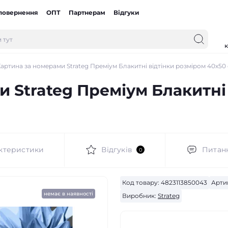
 повернення
ОПТ
Партнерам
Відгуки
к
артина за номерами Strateg Преміум Блакитні відтінки розміром 40х50 с
 Strateg Преміум Блакитні
ктеристики
Відгуків
Питан
0
Код товару:
4823113850043
Арти
немає в наявності
Виробник:
Strateg