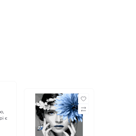
ю,
рі є