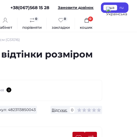
+38(067)568 15 28
Замовити дзвінок
ua
ru
0
0
0
абінет
порівняти
закладки
кошик
м (GS1016)
 відтінки розміром
ня
0
кул:
4823113850043
Відгуки:
0