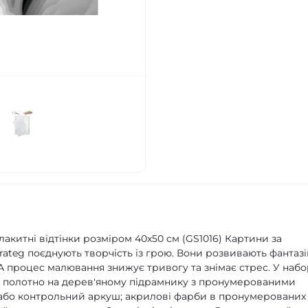
китні відтінки розміром 40х50 см (GS1016) Картини за
ateg поєднують творчість із грою. Вони розвивають фантазі
А процес малювання знижує тривогу та знімає стрес. У набо
е полотно на дерев'яному підрамнику з пронумерованими
 або контрольний аркуш; акрилові фарби в пронумерованих