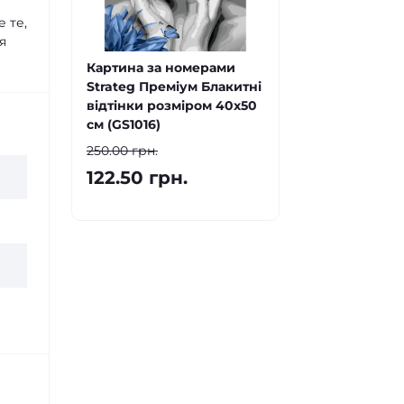
 те,
я
Картина за номерами
Strateg Преміум Блакитні
відтінки розміром 40х50
см (GS1016)
250.00 грн.
122.50 грн.