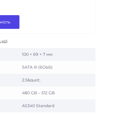
ність
 усі)
100 × 69 × 7 мм
SATA III (6Gb/s)
2.5&quot;
480 GB – 512 GB
AS340 Standard