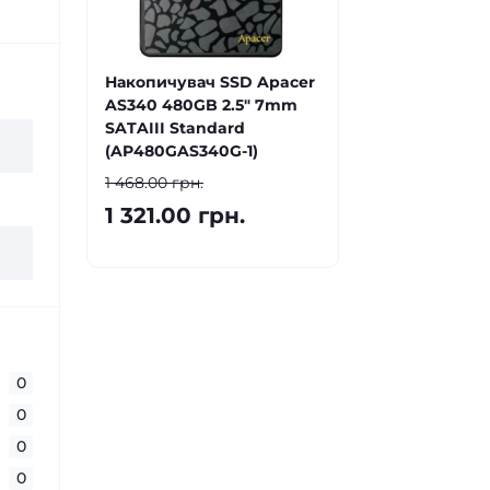
Накопичувач SSD Apacer
AS340 480GB 2.5" 7mm
SATAIII Standard
(AP480GAS340G-1)
1 468.00 грн.
1 321.00 грн.
0
0
0
0