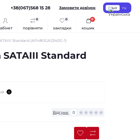
+38(067)568 15 28
Замовити дзвінок
ua
ru
0
0
0
абінет
порівняти
закладки
кошик
ATAIII Standard (AP480GAS340G-1)
SATAIII Standard
ня
0
Відгуки:
0