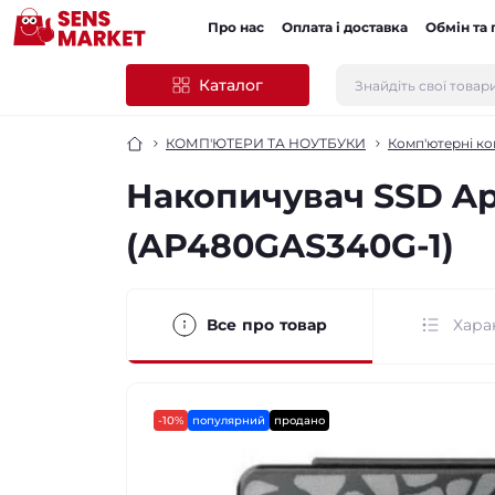
Про нас
Оплата і доставка
Обмін та
Каталог
КОМП'ЮТЕРИ ТА НОУТБУКИ
Комп'ютерні к
Накопичувач SSD Ap
(AP480GAS340G-1)
Все про товар
Хара
-10%
популярний
продано