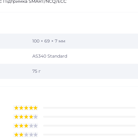
Б/с Підтримка SMART/NCQ/ECC
100 × 69 × 7 мм
AS340 Standard
75 г