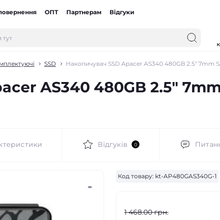
 повернення
ОПТ
Партнерам
Відгуки
к
омплектуючі
SSD
Накопичувач SSD Apacer AS340 480GB 2.5" 7mm S
acer AS340 480GB 2.5" 7mm 
ктеристики
Відгуків
Питан
0
Код товару:
kt-AP480GAS340G-1
1 468.00 грн.