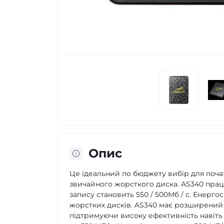
Опис
Це ідеальний по бюджету вибір для почат
звичайного жорсткого диска. AS340 працює
запису становить 550 / 500Мб / с. Енерг
жорстких дисків. AS340 має розширений 
підтримуючи високу ефективність навіть