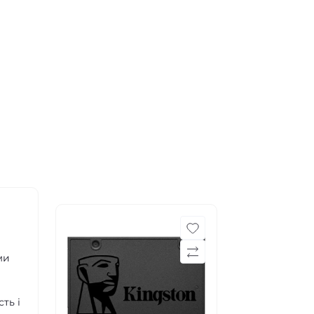
ми
ть і