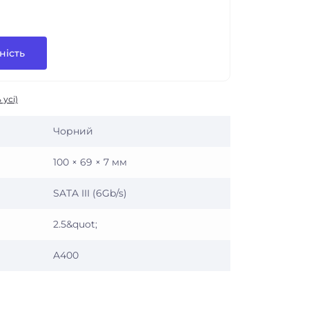
ність
 усі)
Чорний
100 × 69 × 7 мм
SATA III (6Gb/s)
2.5&quot;
A400