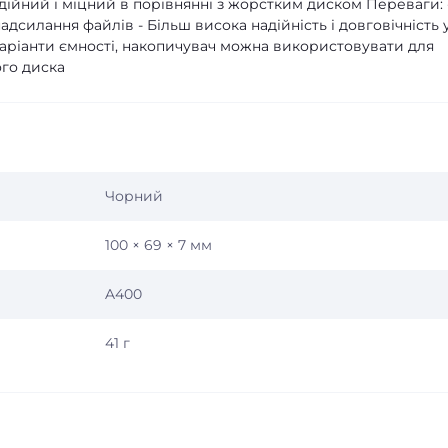
дійний і міцний в порівнянні з жорстким диском Переваги: 
дсилання файлів - Більш висока надійність і довговічність 
варіанти ємності, накопичувач можна використовувати для
ого диска
Чорний
100 × 69 × 7 мм
A400
41 г