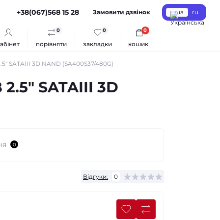
+38(067)568 15 28
Замовити дзвінок
ua
ru
0
0
0
абінет
порівняти
закладки
кошик
5" SATAIII 3D NAND (SA400S37/480G)
.5" SATAIII 3D
ня
0
Відгуки:
0