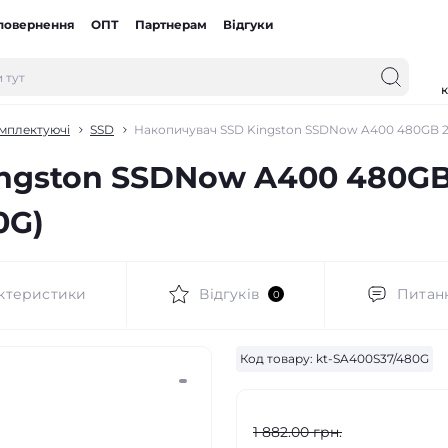
 повернення
ОПТ
Партнерам
Відгуки
к
омплектуючі
SSD
Накопичувач SSD Kingston SSDNow A400 480GB 2.
ngston SSDNow A400 480GB 2
0G)
ктеристики
Відгуків
Питан
0
Код товару:
kt-SA400S37/480G
1 882.00 грн.