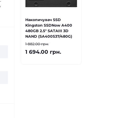
-
у
Накопичувач SSD
Kingston SSDNow A400
480GB 2.5" SATAIII 3D
NAND (SA400S37/480G)
1 882.00 грн.
1 694.00 грн.