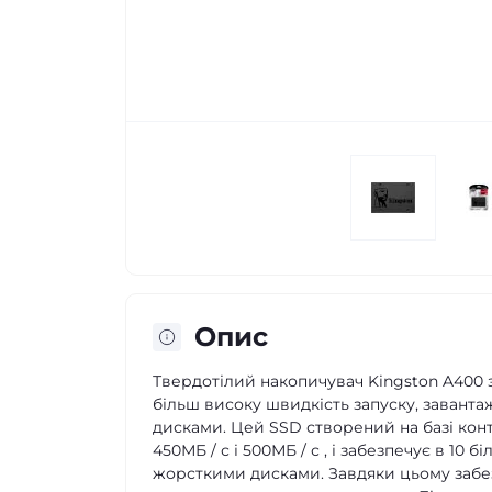
Опис
Твердотілий накопичувач Kingston A400 
більш високу швидкість запуску, заванта
дисками. Цей SSD створений на базі конт
450МБ / с і 500МБ / с , і забезпечує в 10
жорсткими дисками. Завдяки цьому забез