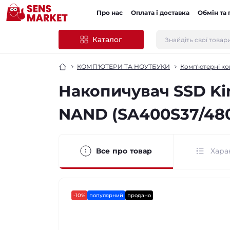
Про нас
Оплата і доставка
Обмін та
Каталог
КОМП'ЮТЕРИ ТА НОУТБУКИ
Комп'ютерні к
Накопичувач SSD Ki
NAND (SA400S37/48
Все про товар
Хара
-10%
популярний
продано