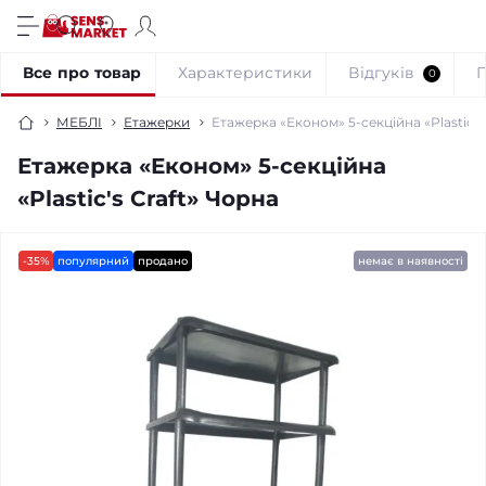
Все про товар
Характеристики
Відгуків
0
МЕБЛІ
Етажерки
Етажерка «Економ» 5-секційна «Plastic's
Етажерка «Економ» 5-секційна
«Plastic's Craft» Чорна
-35%
популярний
продано
немає в наявності