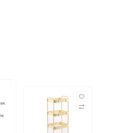
ах.
те