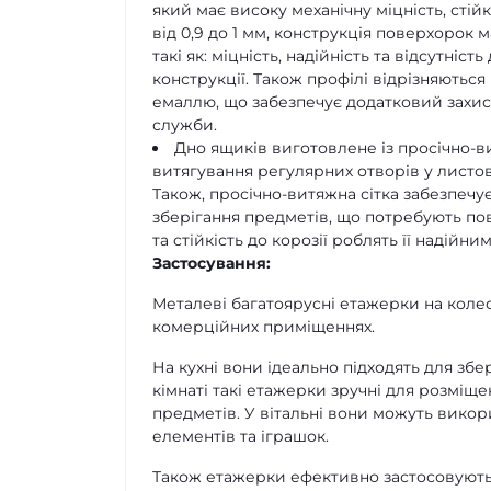
який має високу механічну міцність, стій
від 0,9 до 1 мм, конструкція поверхорок 
такі як: міцність, надійність та відсутні
конструкції. Також профілі відрізняють
емаллю, що забезпечує додатковий захист
служби.
Дно ящиків виготовлене із просічно-
витягування регулярних отворів у листові
Також, просічно-витяжна сітка забезпечу
зберігання предметів, що потребують пові
та стійкість до корозії роблять її надій
Застосування:
Металеві багатоярусні етажерки на колес
комерційних приміщеннях.
На кухні вони ідеально підходять для збер
кімнаті такі етажерки зручні для розміще
предметів. У вітальні вони можуть викор
елементів та іграшок.
Також етажерки ефективно застосовуються