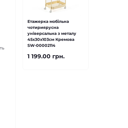
Етажерка мобільна
чотириярусна
універсальна з металу
45х30х103см Кремова
SW-00002114
ть
1 199.00 грн.