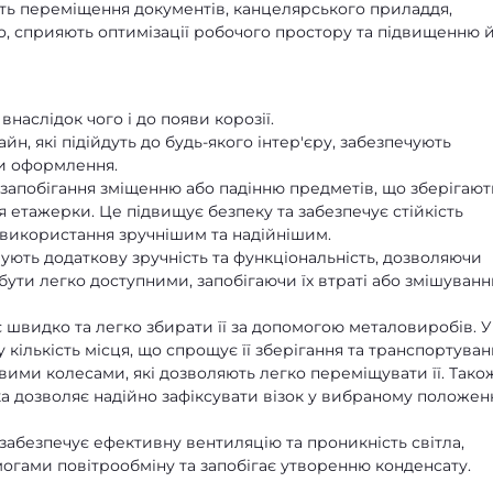
сть переміщення документів, канцелярського приладдя,
го, сприяють оптимізації робочого простору та підвищенню 
наслідок чого і до появи корозії.
н, які підійдуть до будь-якого інтер'єру, забезпечують
ми оформлення.
 запобігання зміщенню або падінню предметів, що зберігают
 етажерки. Це підвищує безпеку та забезпечує стійкість
 використання зручнішим та надійнішим.
чують додаткову зручність та функціональність, дозволяючи
бути легко доступними, запобігаючи їх втраті або змішуванн
 швидко та легко збирати її за допомогою металовиробів. У
 кількість місця, що спрощує її зберігання та транспортуван
ими колесами, які дозволяють легко переміщувати її. Тако
а дозволяє надійно зафіксувати візок у вибраному положенн
 забезпечує ефективну вентиляцію та проникність світла,
могами повітрообміну та запобігає утворенню конденсату.