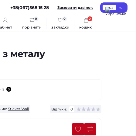
+38(067)568 15 28
Замовити дзвінок
ua
ru
0
0
0
абінет
порівняти
закладки
кошик
 з металу
ня
0
ник:
Sticker Wall
Відгуки:
0