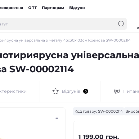
 повернення
ОПТ
Партнерам
Відгуки
к
риярусна універсальна з металу 45х30х103см Кремова SW-00002114
чотириярусна універсальна
а SW-00002114
ктеристики
Відгуків
Питан
0
Код товару:
SW-00002114
Вироб
1 199.00 грн.