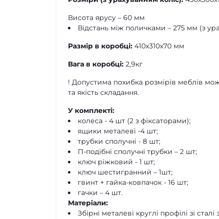
Висота ярусу – 60 мм
Відстань між поличками – 275 мм (з ур
Размір в коробці:
410х310х70 мм
Вага в коробці:
2,9кг
! Допустима похибка розмірів меблів мож
та якість складання.
У комплекті:
колеса - 4 шт (2 з фіксаторами);
ящики металеві -4 шт;
трубки сполучні - 8 шт;
П-подібні сполучні трубки – 2 шт;
ключ ріжковий - 1 шт;
ключ шестигранний – 1шт;
гвинт + гайка-ковпачок - 16 шт;
гачки – 4 шт.
Матеріали:
Збірні металеві круглі профілі зі сталі