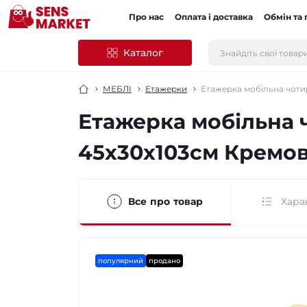
Про нас
Оплата і доставка
Обмін та
Каталог
МЕБЛІ
Етажерки
Етажерка мобільна чоти
Етажерка мобільна 
45х30х103см Кремов
Все про товар
Хара
популярний
продано