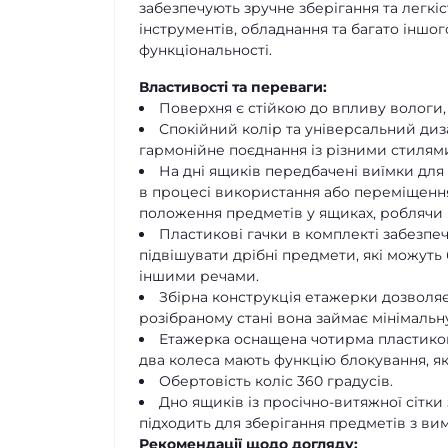
забезпечують зручне зберігання та легкі
інструментів, обладнання та багато іншо
функціональності.
Властивості та переваги:
Поверхня є стійкою до впливу вологи, в
Спокійний колір та універсальний дизай
гармонійне поєднання із різними стиля
На дні ящиків передбачені виїмки для
в процесі використання або переміщення
положення предметів у ящиках, роблячи
Пластикові гачки в комплекті забезпе
підвішувати дрібні предмети, які можуть 
іншими речами.
Збірна конструкція етажерки дозволяє
розібраному стані вона займає мінімальну
Етажерка оснащена чотирма пластиков
два колеса мають функцію блокування, як
Обертовість коліс 360 градусів.
Дно ящиків із просічно-витяжної сітки
підходить для зберігання предметів з ви
Рекомендації щодо догляду: