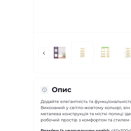
Опис
Додайте елегантність та функціональніст
Виконаний у світло-жовтому кольорі, він
металева конструкція та місткі полиці ід
робочий простір з комфортом та стилем 
Розміри (з урахуванням коліс):
450х300х