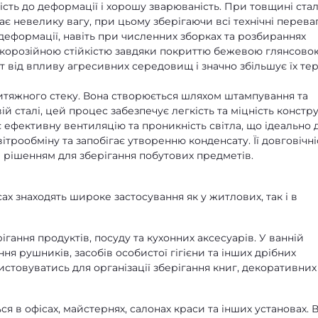
кість до деформації і хорошу зварюваність. При товщині стал
має невелику вагу, при цьому зберігаючи всі технічні перева
сть деформації, навіть при численних зборках та розбираннях
ся корозійною стійкістю завдяки покриттю бежевою глянсово
 від впливу агресивних середовищ і значно збільшує їх те
витяжного стеку. Вона створюється шляхом штампування та
й сталі, цей процес забезпечує легкість та міцність конструк
є ефективну вентиляцію та проникність світла, що ідеально 
трообміну та запобігає утворенню конденсату. Її довговічні
ним рішенням для зберігання побутових предметів.
ах знаходять широке застосування як у житлових, так і в
ігання продуктів, посуду та кухонних аксесуарів. У ванній
ння рушників, засобів особистої гігієни та інших дрібних
истовуватись для організації зберігання книг, декоративних
 в офісах, майстернях, салонах краси та інших установах. 