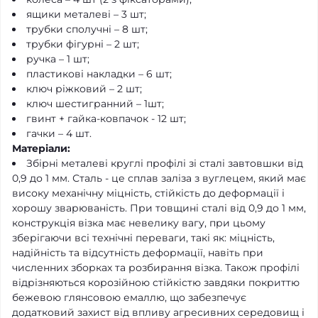
ящики металеві – 3 шт;
трубки сполучні – 8 шт;
трубки фігурні – 2 шт;
ручка – 1 шт;
пластикові накладки – 6 шт;
ключ ріжковий – 2 шт;
ключ шестигранний – 1шт;
гвинт + гайка-ковпачок - 12 шт;
гачки – 4 шт.
Матеріали:
Збірні металеві круглі профілі зі сталі завтовшки від
0,9 до 1 мм. Сталь - це сплав заліза з вуглецем, який має
високу механічну міцність, стійкість до деформації і
хорошу зварюваність. При товщині сталі від 0,9 до 1 мм,
конструкція візка має невелику вагу, при цьому
зберігаючи всі технічні переваги, такі як: міцність,
надійність та відсутність деформації, навіть при
численних зборках та розбирання візка. Також профілі
відрізняються корозійною стійкістю завдяки покриттю
бежевою глянсовою емаллю, що забезпечує
додатковий захист від впливу агресивних середовищ і