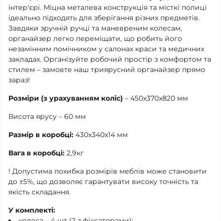
інтер'єрі. Міцна металева конструкція та місткі полиці
ідеально підходять для зберігання різних предметів.
Завдяки зручній ручці та маневреним колесам,
органайзер легко переміщати, що робить його
незамінним помічником у салонах краси та медичних
закладах. Організуйте робочий простір з комфортом та
стилем – замовте наш триярусний органайзер прямо
зараз!
Розміри (з урахуванням коліс)
– 450х370х820 мм
Висота ярусу – 60 мм
Размір в коробці:
430х340х14 мм
Вага в коробці:
2,9кг
! Допустима похибка розмірів меблів може становити
до ±5%, що дозволяє гарантувати високу точність та
якість складання.
У комплекті:
колеса – 4 шт (2 з фіксаторами);