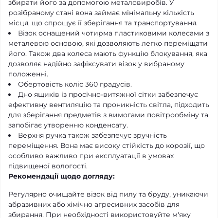
збирати його за допомогою металовиробів. У
розібраному стані вона займає мінімальну кількість
місця, що спрощує її зберігання та транспортування.
Візок оснащений чотирма пластиковими колесами з
металевою основою, які дозволяють легко переміщати
його. Також два колеса мають функцію блокування, яка
дозволяє надійно зафіксувати візок у вибраному
положенні.
Обертовість коліс 360 градусів.
Дно ящиків із просічно-витяжної сітки забезпечує
ефективну вентиляцію та проникність світла, підходить
для зберігання предметів з вимогами повітрообміну та
запобігає утворенню конденсату.
Верхня ручка також забезпечує зручність
переміщення. Вона має високу стійкість до корозії, що
особливо важливо при експлуатації в умовах
підвищеної вологості.
Рекомендації щодо догляду:
Регулярно очищайте візок від пилу та бруду, уникаючи
абразивних або хімічно агресивних засобів для
збирання. При необхідності використовуйте м'яку