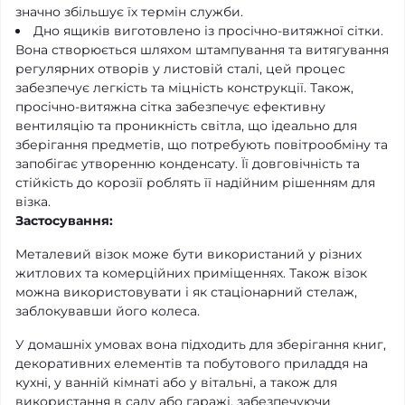
значно збільшує їх термін служби.
Дно ящиків виготовлено із просічно-витяжної сітки.
Вона створюється шляхом штампування та витягування
регулярних отворів у листовій сталі, цей процес
забезпечує легкість та міцність конструкції. Також,
просічно-витяжна сітка забезпечує ефективну
вентиляцію та проникність світла, що ідеально для
зберігання предметів, що потребують повітрообміну та
запобігає утворенню конденсату. Її довговічність та
стійкість до корозії роблять її надійним рішенням для
візка.
Застосування:
Металевий візок може бути використаний у різних
житлових та комерційних приміщеннях. Також візок
можна використовувати і як стаціонарний стелаж,
заблокувавши його колеса.
У домашніх умовах вона підходить для зберігання книг,
декоративних елементів та побутового приладдя на
кухні, у ванній кімнаті або у вітальні, а також для
використання в саду або гаражі, забезпечуючи