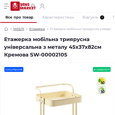
Все про товар
Характеристики
Відгуків
0
МЕБЛІ
Етажерки
Етажерка мобільна триярусна універса
Етажерка мобільна триярусна
універсальна з металу 45х37х82см
Кремова SW-00002105
популярний
в наявності
10
10