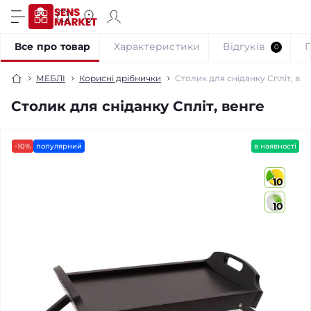
Все про товар
Характеристики
Відгуків
0
МЕБЛІ
Корисні дрібнички
Столик для сніданку Спліт, вен
Столик для сніданку Спліт, венге
-10%
популярний
в наявності
10
10