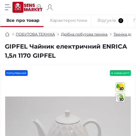
Все про товар
Характеристики
Відгуків
0
ПОБУТОВА ТЕХНІКА
Дрібна побутова техніка
Техніка для 
GIPFEL Чайник електричний ENRICA
1,5л 1170 GIPFEL
популярний
в наявності
10
10