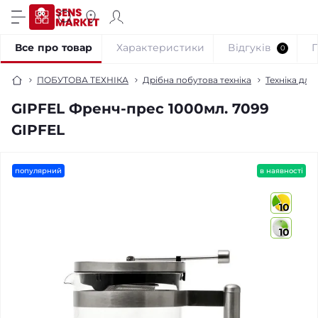
Все про товар
Характеристики
Відгуків
0
ПОБУТОВА ТЕХНІКА
Дрібна побутова техніка
Техніка для 
GIPFEL Френч-прес 1000мл. 7099
GIPFEL
популярний
в наявності
10
10