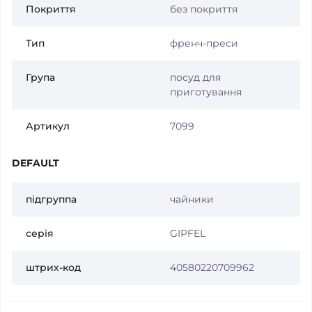
Покриття
без покриття
Тип
френч-преси
Група
посуд для
приготування
Артикул
7099
DEFAULT
підгруппа
чайники
серія
GIPFEL
штрих-код
40580220709962