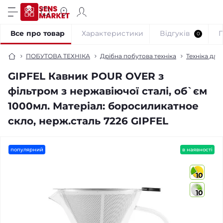
Все про товар
Характеристики
Відгуків
0
ПОБУТОВА ТЕХНІКА
Дрібна побутова техніка
Техніка для 
GIPFEL Кавник POUR OVER з
фільтром з нержавіючої сталі, об`єм
1000мл. Матеріал: боросиликатное
скло, нерж.сталь 7226 GIPFEL
популярний
в наявності
10
10