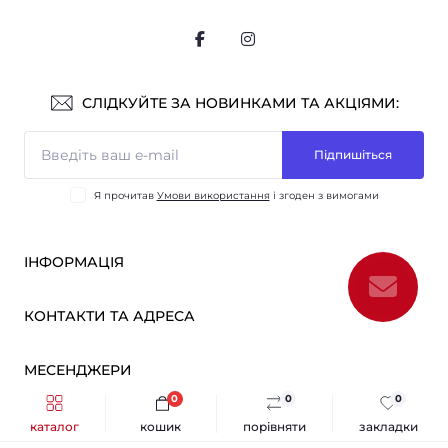
СЛІДКУЙТЕ ЗА НОВИНКАМИ ТА АКЦІЯМИ:
Підпишіться
Я прочитав
Умови використання
і згоден з вимогами
ІНФОРМАЦІЯ
Оплата і доставка
КОНТАКТИ ТА АДРЕСА
ОПТ
Партнерам
м. Київ, вул. Вікентія Хвойки, 21
МЕСЕНДЖЕРИ
Про нас
sensmarketlink@gmail.com
Умови використання
0
0
0
Telegram
Швидке замовлення
Купити
Зворотній зв’язок
каталог
кошик
порівняти
закладки
пн-пт: 10:00-18:00
Sens Market © 2026
Viber
сб-нд: вихідний
Повернення товару