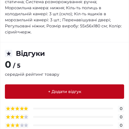
статична; Система розморожування: ручна;
Морозильна камера: нижня; Кіль-ть полиць в
холодильній камері: 3 шт.(скло); Кіл-ть ящиків в
морозильній камері: 3 шт.; Перенавішувані двері;
Регульовані ніжки; Розмір виробу: 55х56х180 см; Колір:
сірий+нерж.
Відгуки
0
/ 5
середній рейтинг товару
+ Додати відгук
0
0
0