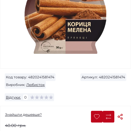
Код товару:
4820241581474
Артикул:
4820241581474
Виробник:
Любисток
Відгуки:
0
Знайшли дешевше?
40.00 грн.