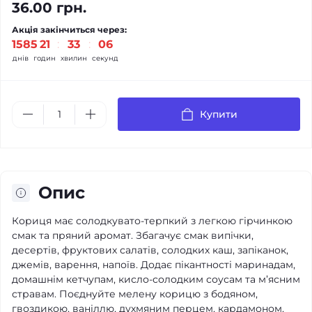
36.00 грн.
Акція закінчиться через:
1585
:
21
:
33
:
06
днів
годин
хвилин
секунд
Купити
Опис
Кориця має солодкувато-терпкий з легкою гірчинкою
смак та пряний аромат. Збагачує смак випічки,
десертів, фруктових салатів, солодких каш, запіканок,
джемів, варення, напоїв. Додає пікантності маринадам,
домашнім кетчупам, кисло-солодким соусам та м’ясним
стравам. Поєднуйте мелену корицю з бодяном,
гвоздикою, ваніллю, духмяним перцем, кардамоном,