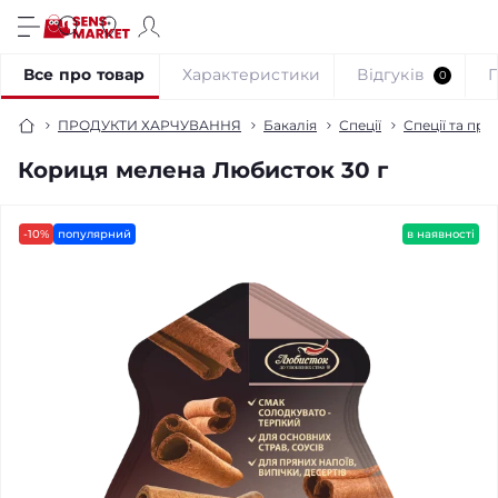
Все про товар
Характеристики
Відгуків
0
ПРОДУКТИ ХАРЧУВАННЯ
Бакалія
Спеції
Спеції та пр
Кориця мелена Любисток 30 г
-10%
популярний
в наявності