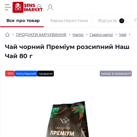
Все про товар
Характеристики
Відгуків
0
ПРОДУКТИ ХАРЧУВАННЯ
Напої
Гарячі напої
Чай
Ча
Чай чорний Преміум розсипний Наш
Чай 80 г
-10%
популярний
продано
немає в наявності