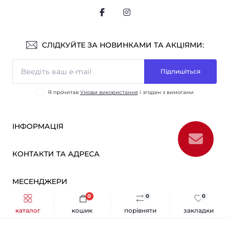
СЛІДКУЙТЕ ЗА НОВИНКАМИ ТА АКЦІЯМИ:
Підпишіться
Я прочитав
Умови використання
і згоден з вимогами
ІНФОРМАЦІЯ
Оплата і доставка
КОНТАКТИ ТА АДРЕСА
ОПТ
Партнерам
м. Київ, вул. Вікентія Хвойки, 21
МЕСЕНДЖЕРИ
Про нас
sensmarketlink@gmail.com
Умови використання
0
0
0
Telegram
Зворотній зв’язок
каталог
кошик
порівняти
закладки
пн-пт: 10:00-18:00
Sens Market © 2026
Viber
сб-нд: вихідний
Повернення товару