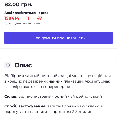
82.00 грн.
Акція закінчиться через:
1584
14
11
47
днів
годин
хвилин
секунд
Повідомити про наявність
Опис
Відбірний чайний лист найкращої якості, що надійшли
з кращих перевірених чайних плантацій. Аромат, смак
та колір такого чаю неперевершені.
Склад:
великолистовий чорний чай цейлонський
Спосіб застосування:
залити 1 ложку чаю склянкою
окропу, дати настоятися протягом 2-3 хвилин.