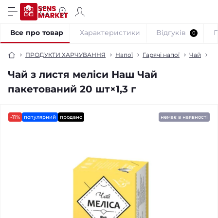
Все про товар
Характеристики
Відгуків
0
ПРОДУКТИ ХАРЧУВАННЯ
Напої
Гарячі напої
Чай
Ча
Чай з листя меліси Наш Чай
пакетований 20 шт×1,3 г
-11%
популярний
продано
немає в наявності