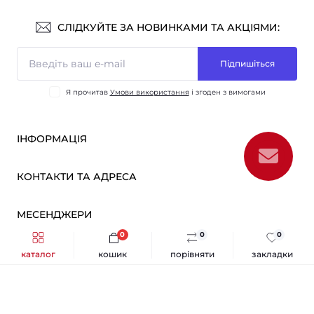
СЛІДКУЙТЕ ЗА НОВИНКАМИ ТА АКЦІЯМИ:
Підпишіться
Я прочитав
Умови використання
і згоден з вимогами
ІНФОРМАЦІЯ
Оплата і доставка
КОНТАКТИ ТА АДРЕСА
ОПТ
Партнерам
м. Київ, вул. Вікентія Хвойки, 21
МЕСЕНДЖЕРИ
Про нас
sensmarketlink@gmail.com
Умови використання
0
0
0
Telegram
Зворотній зв’язок
каталог
кошик
порівняти
закладки
пн-пт: 10:00-18:00
Sens Market © 2026
Viber
сб-нд: вихідний
Повернення товару
Каталог
Карта сайту
Виробники