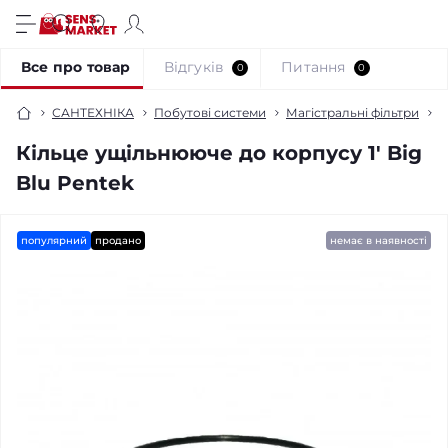
Все про товар
Відгуків
Питання
0
0
САНТЕХНІКА
Побутові системи
Магістральні фільтри
К
Кільце ущільнююче до корпусу 1' Big
Blu Pentek
популярний
продано
немає в наявності