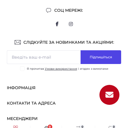
СОЦ МЕРЕЖІ:
СЛІДКУЙТЕ ЗА НОВИНКАМИ ТА АКЦІЯМИ:
Підпишіться
Я прочитав
Умови використання
і згоден з вимогами
ІНФОРМАЦІЯ
Оплата і доставка
КОНТАКТИ ТА АДРЕСА
ОПТ
Партнерам
м. Київ, вул. Вікентія Хвойки, 21
МЕСЕНДЖЕРИ
Про нас
sensmarketlink@gmail.com
Умови використання
0
0
0