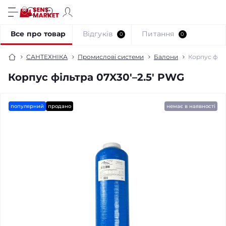
Все про товар
Відгуків
Питання
0
0
САНТЕХНІКА
Промислові системи
Балони
Корпус філь
Корпус фільтра 07X30'–2.5' PWG
популярний
продано
немає в наявності