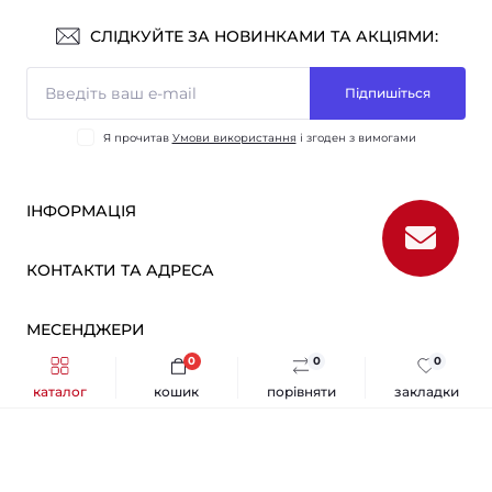
СЛІДКУЙТЕ ЗА НОВИНКАМИ ТА АКЦІЯМИ:
Підпишіться
Я прочитав
Умови використання
і згоден з вимогами
ІНФОРМАЦІЯ
Оплата і доставка
КОНТАКТИ ТА АДРЕСА
ОПТ
Партнерам
м. Київ, вул. Вікентія Хвойки, 21
МЕСЕНДЖЕРИ
Про нас
sensmarketlink@gmail.com
Умови використання
0
0
0
Telegram
Зворотній зв’язок
каталог
кошик
порівняти
закладки
пн-пт: 10:00-18:00
Sens Market © 2026
Viber
сб-нд: вихідний
Повернення товару
Каталог
Карта сайту
Виробники