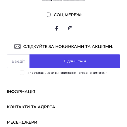
СОЦ МЕРЕЖІ:
СЛІДКУЙТЕ ЗА НОВИНКАМИ ТА АКЦІЯМИ:
Підпишіться
Я прочитав
Умови використання
і згоден з вимогами
ІНФОРМАЦІЯ
Оплата і доставка
КОНТАКТИ ТА АДРЕСА
ОПТ
Партнерам
м. Київ, вул. Вікентія Хвойки, 21
МЕСЕНДЖЕРИ
Про нас