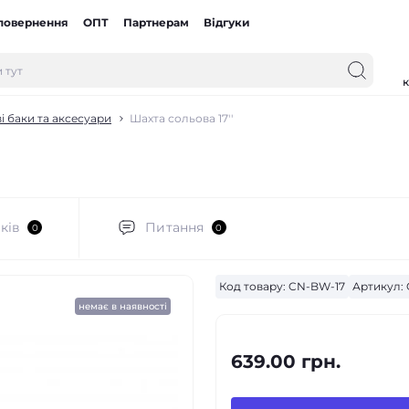
 повернення
ОПТ
Партнерам
Відгуки
к
і баки та аксесуари
Шахта сольова 17''
ків
Питання
0
0
Код товару:
CN-BW-17
Артикул:
немає в наявності
639.00 грн.