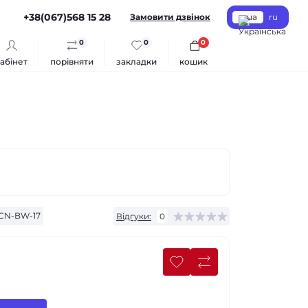
+38(067)568 15 28
Замовити дзвінок
ua
ru
0
0
0
абінет
порівняти
закладки
кошик
CN-BW-17
Відгуки:
0