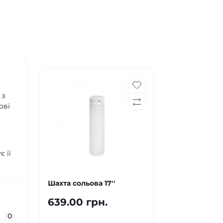
 з
ові
 її
Шахта сольова 17''
639.00 грн.
0