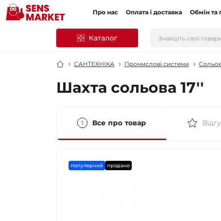
Про нас
Оплата і доставка
Обмін та
Каталог
САНТЕХНІКА
Промислові системи
Сольов
Шахта сольова 17''
Все про товар
Відгу
популярний
продано