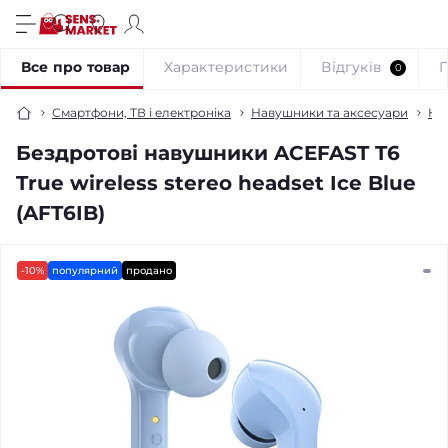
Все про товар
Характеристики
Відгуків
0
Смартфони, ТВ і електроніка
Навушники та аксесуари
На
Бездротові навушники ACEFAST T6
True wireless stereo headset Ice Blue
(AFT6IB)
-10%
популярний
продано