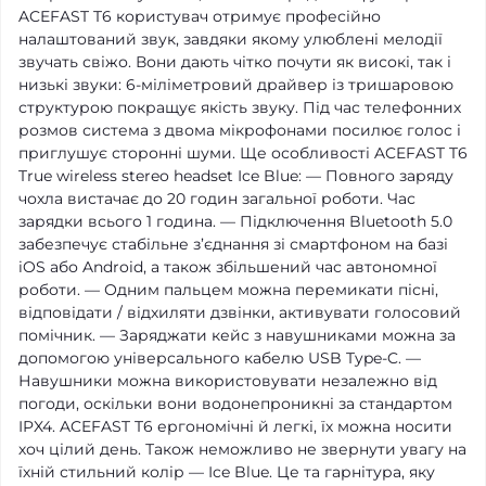
ACEFAST T6 користувач отримує професійно
налаштований звук, завдяки якому улюблені мелодії
звучать свіжо. Вони дають чітко почути як високі, так і
низькі звуки: 6-міліметровий драйвер із тришаровою
структурою покращує якість звуку. Під час телефонних
розмов система з двома мікрофонами посилює голос і
приглушує сторонні шуми. Ще особливості ACEFAST T6
True wireless stereo headset Ice Blue: — Повного заряду
чохла вистачає до 20 годин загальної роботи. Час
зарядки всього 1 година. — Підключення Bluetooth 5.0
забезпечує стабільне з’єднання зі смартфоном на базі
iOS або Android, а також збільшений час автономної
роботи. — Одним пальцем можна перемикати пісні,
відповідати / відхиляти дзвінки, активувати голосовий
помічник. — Заряджати кейс з навушниками можна за
допомогою універсального кабелю USB Type-C. —
Навушники можна використовувати незалежно від
погоди, оскільки вони водонепроникні за стандартом
IPX4. ACEFAST T6 ергономічні й легкі, їх можна носити
хоч цілий день. Також неможливо не звернути увагу на
їхній стильний колір — Ice Blue. Це та гарнітура, яку