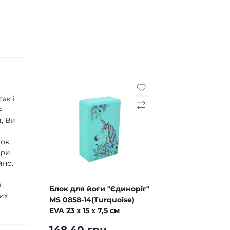
ак і
я
, Ви
ок,
ори
йно.
м
Блок для йоги "Єдиноріг"
их
MS 0858-14(Turquoise)
EVA 23 х 15 х 7,5 см