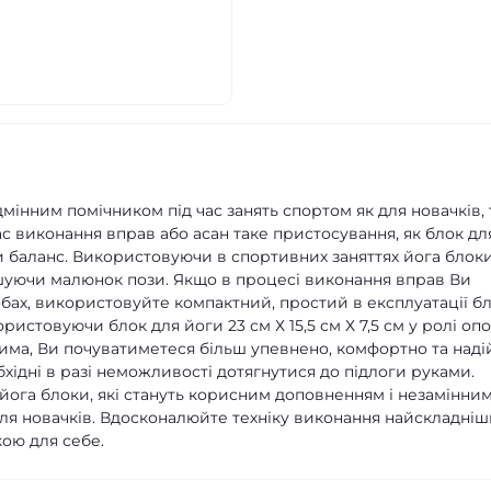
мінним помічником під час занять спортом як для новачків, т
ас виконання вправ або асан таке пристосування, як блок дл
 баланс. Використовуючи в спортивних заняттях йога блоки
уючи малюнок пози. Якщо в процесі виконання вправ Ви
бах, використовуйте компактний, простий в експлуатації бл
истовуючи блок для йоги 23 см Х 15,5 см Х 7,5 см у ролі оп
има, Ви почуватиметеся більш упевнено, комфортно та наді
хідні в разі неможливості дотягнутися до підлоги руками.
йога блоки, які стануть корисним доповненням і незамінни
 для новачків. Вдосконалюйте техніку виконання найскладніш
ою для себе.