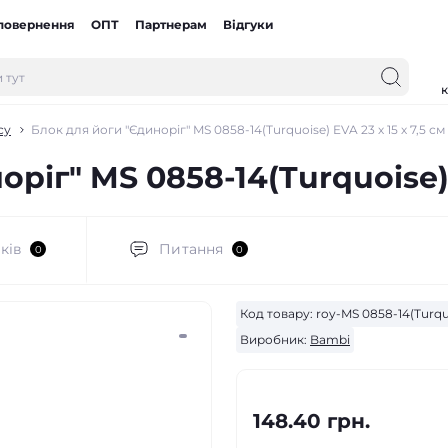
 повернення
ОПТ
Партнерам
Відгуки
к
су
Блок для йоги "Єдиноріг" MS 0858-14(Turquoise) EVA 23 х 15 х 7,5 см
ріг" MS 0858-14(Turquoise) E
ків
Питання
0
0
Код товару:
roy-MS 0858-14(Turqu
Виробник:
Bambi
148.40 грн.