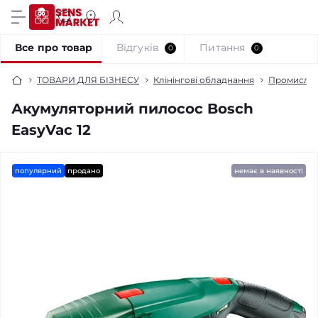
Все про товар
Відгуків
Питання
0
0
ТОВАРИ ДЛЯ БІЗНЕСУ
Клінінгові обладнання
Промислов
Акумуляторний пилосос Bosch
EasyVac 12
популярний
продано
немає в наявності