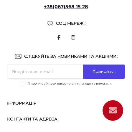
+38(067)568 15 28
СОЦ МЕРЕЖІ:
СЛІДКУЙТЕ ЗА НОВИНКАМИ ТА АКЦІЯМИ:
Підпишіться
Я прочитав
Умови використання
і згоден з вимогами
ІНФОРМАЦІЯ
Оплата і доставка
КОНТАКТИ ТА АДРЕСА
ОПТ
Партнерам
м. Київ, вул. Вікентія Хвойки, 21