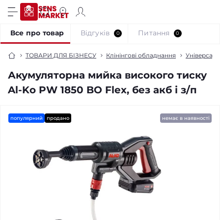
Все про товар
Відгуків
Питання
0
0
ТОВАРИ ДЛЯ БІЗНЕСУ
Клінінгові обладнання
Універсаль
Акумуляторна мийка високого тиску
Al-Ko PW 1850 BO Flex, без акб і з/п
популярний
продано
немає в наявності