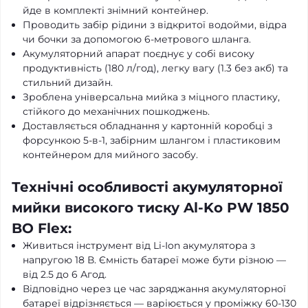
йде в комплекті знімний контейнер.
Проводить забір рідини з відкритої водойми, відра
чи бочки за допомогою 6-метрового шланга.
Акумуляторний апарат поєднує у собі високу
продуктивність (180 л/год), легку вагу (1.3 без акб) та
стильний дизайн.
Зроблена універсальна мийка з міцного пластику,
стійкого до механічних пошкоджень.
Доставляється обладнання у картонній коробці з
форсункою 5-в-1, забірним шлангом і пластиковим
контейнером для мийного засобу.
Технічні особливості акумуляторної
мийки високого тиску Al-Ko PW 1850
BO Flex:
Живиться інструмент від Li-Ion акумулятора з
напругою 18 В. Ємність батареї може бути різною —
від 2.5 до 6 Агод.
Відповідно через це час заряджання акумуляторної
батареї відрізняється — варіюється у проміжку 60-130