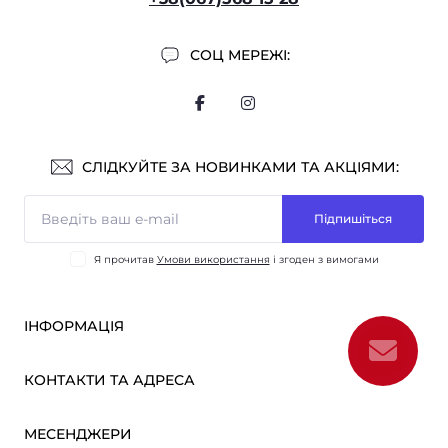
СОЦ МЕРЕЖІ:
СЛІДКУЙТЕ ЗА НОВИНКАМИ ТА АКЦІЯМИ:
Підпишіться
Я прочитав
Умови використання
і згоден з вимогами
ІНФОРМАЦІЯ
Оплата і доставка
КОНТАКТИ ТА АДРЕСА
ОПТ
Партнерам
м. Київ, вул. Вікентія Хвойки, 21
МЕСЕНДЖЕРИ
Про нас