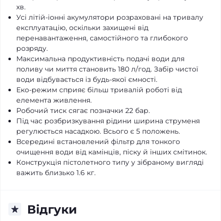
хв.
Усі літій-іонні акумулятори розраховані на тривалу
експлуатацію, оскільки захищені від
перенавантаження, самостійного та глибокого
розряду.
Максимальна продуктивність подачі води для
поливу чи миття становить 180 л/год. Забір чистої
води відбувається із будь-якої ємності.
Еко-режим сприяє більш тривалій роботі від
елемента живлення.
Робочий тиск сягає позначки 22 бар.
Під час розбризкування рідини ширина струменя
регулюється насадкою. Всього є 5 положень.
Всередині встановлений фільтр для тонкого
очищення води від камінців, піску й інших смітинок.
Конструкція пістолетного типу у зібраному вигляді
важить близько 1.6 кг.
Відгуки