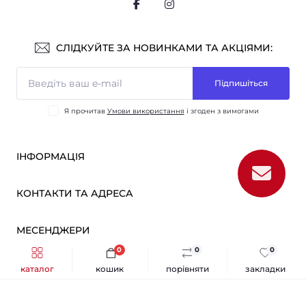
СЛІДКУЙТЕ ЗА НОВИНКАМИ ТА АКЦІЯМИ:
Підпишіться
Я прочитав
Умови використання
і згоден з вимогами
ІНФОРМАЦІЯ
Оплата і доставка
КОНТАКТИ ТА АДРЕСА
ОПТ
Партнерам
м. Київ, вул. Вікентія Хвойки, 21
МЕСЕНДЖЕРИ
Про нас
sensmarketlink@gmail.com
Умови використання
0
0
0
Telegram
Зворотній зв’язок
каталог
кошик
порівняти
закладки
пн-пт: 10:00-18:00
Sens Market © 2026
Viber
сб-нд: вихідний
Повернення товару
Каталог
Карта сайту