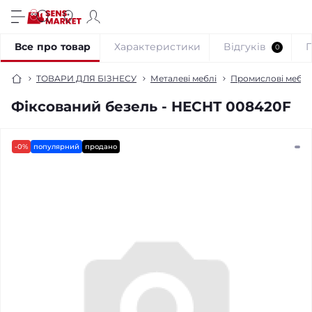
Все про товар
Характеристики
Відгуків
0
ТОВАРИ ДЛЯ БІЗНЕСУ
Металеві меблі
Промислові меблі
Фіксований безель - HECHT 008420F
-0%
популярний
продано