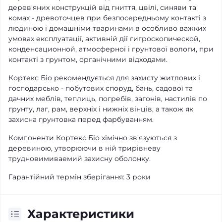
дерев'яних конструкцій від гниття, цвілі, синяви та
комах - древоточцев при безпосередньому контакті з
людиною і домашніми тваринами в особливо важких
умовах експлуатації, активній дії гигроскопической,
конденсационной, атмосферної і грунтової вологи, при
контакті з грунтом, органічними відходами.
Кортекс Біо рекомендується для захисту житлових і
господарсько - побутових споруд, бань, садової та
дачних меблів, теплиць, погребів, загонів, настилів по
грунту, лаг, рам, верхніх і нижніх вінців, а також як
захисна грунтовка перед фарбуванням.
Компоненти Кортекс Біо хімічно зв'язуються з
деревиною, утворюючи в ній трирівневу
трудновимиваемий захисну оболонку.
Гарантійний термін зберігання: 3 роки
Характеристики