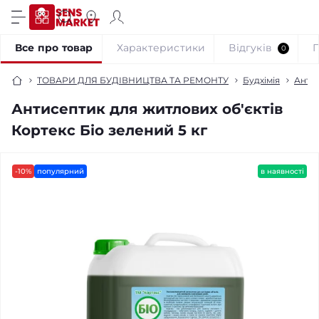
Все про товар
Характеристики
Відгуків
0
ТОВАРИ ДЛЯ БУДІВНИЦТВА ТА РЕМОНТУ
Будхімія
Анти
Антисептик для житлових об'єктів
Кортекс Біо зелений 5 кг
-10%
популярний
в наявності