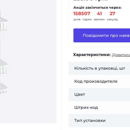
Акція закінчиться через:
1585
:
07
:
41
:
26
днів
годин
хвилин
секунд
Повідомити про наяв
Характеристики:
(Дивитись
Кількість в упаковці, шт
Код производителя
Цвет
Штрих-код
Тип установки