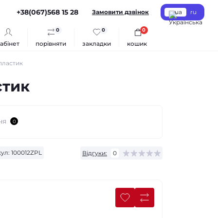
+38(067)568 15 28
Замовити дзвінок
ua
ru
0
0
0
абінет
порівняти
закладки
кошик
 пластик
стик
ня
0
ул:
100012ZPL
Відгуки:
0