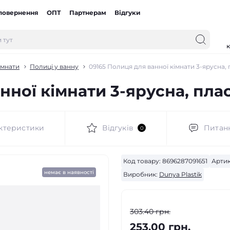
 повернення
ОПТ
Партнерам
Відгуки
к
імнати
Полиці у ванну
09165 Полиця для ванної кімнати 3-ярусна,
нної кімнати 3-ярусна, пла
ктеристики
Відгуків
Питан
0
Код товару:
8696287091651
Артик
немає в наявності
Виробник:
Dunya Plastik
303.40 грн.
253.00 грн.