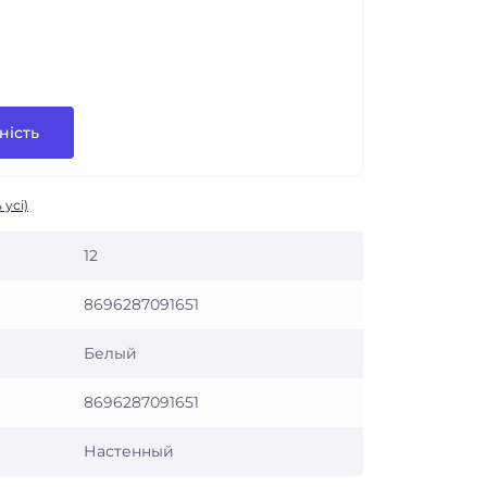
ність
 усі)
12
8696287091651
Белый
8696287091651
Настенный