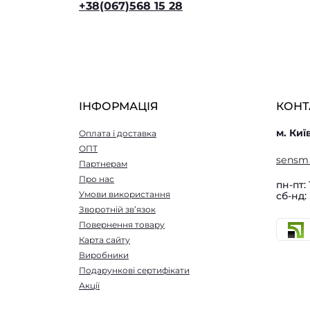
+38(067)568 15 28
ІНФОРМАЦІЯ
КОНТ
м. Киї
Оплата і доставка
ОПТ
sensm
Партнерам
Про нас
пн-пт: 
Умови використання
сб-нд:
Зворотній зв’язок
Повернення товару
Карта сайту
Виробники
Подарункові сертифікати
Акції