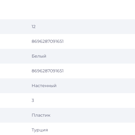
12
8696287091651
Белый
8696287091651
Настенный
3
Пластик
Турция