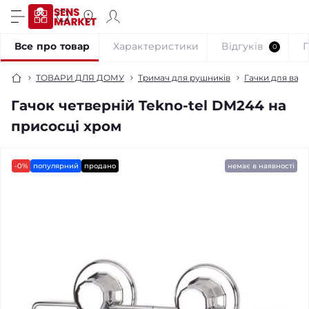
Все про товар
Характеристики
Відгуків
0
ТОВАРИ ДЛЯ ДОМУ
Тримач для рушників
Гачки для ванн
Гачок четверній Tekno-tel DM244 на
присосці хром
-0%
популярний
продано
немає в наявності