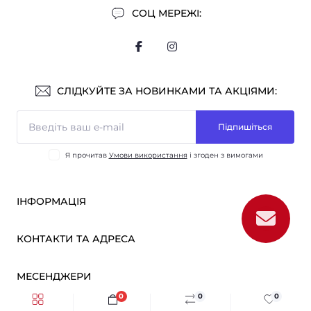
СОЦ МЕРЕЖІ:
СЛІДКУЙТЕ ЗА НОВИНКАМИ ТА АКЦІЯМИ:
Підпишіться
Я прочитав
Умови використання
і згоден з вимогами
ІНФОРМАЦІЯ
Оплата і доставка
КОНТАКТИ ТА АДРЕСА
ОПТ
Партнерам
м. Київ, вул. Вікентія Хвойки, 21
МЕСЕНДЖЕРИ
Про нас
sensmarketlink@gmail.com
Умови використання
0
0
0
Telegram