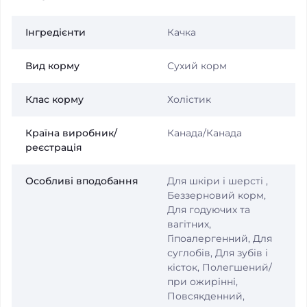
Інгредієнти
Качка
Вид корму
Сухий корм
Клас корму
Холістик
Країна виробник/
Канада/Канада
реєстрація
Особливі вподобання
Для шкіри і шерсті ,
Беззерновий корм,
Для годуючих та
вагітних,
Гіпоалергенний, Для
суглобів, Для зубів і
кісток, Полегшений/
при ожирінні,
Повсякденний,