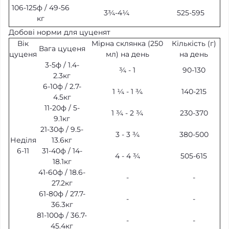
106-125ф / 49-56
3¾-4¼
525-595
кг
Добові норми для цуценят
Вік
Мірна склянка (250
Кількість (г)
Вага цуценя
цуценя
мл) на день
на день
3-5ф / 1.4-
¾ - 1
90-130
2.3кг
6-10ф / 2.7-
1 ¼ - 1 ¾
140-215
4.5кг
11-20ф / 5-
1 ¾ - 2 ¾
230-370
9.1кг
21-30ф / 9.5-
3 - 3 ¾
380-500
Неділя
13.6кг
6-11
31-40ф / 14-
4 - 4 ¾
505-615
18.1кг
41-60ф / 18.6-
-
-
27.2кг
61-80ф / 27.7-
-
-
36.3кг
81-100ф / 36.7-
-
-
45.4кг