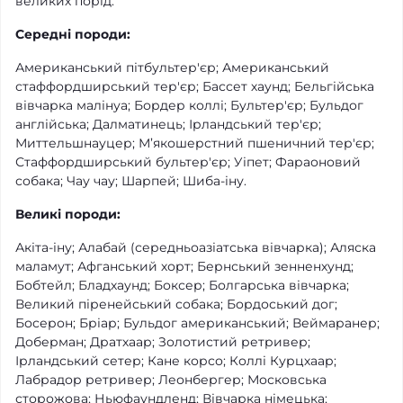
великих порід.
Середні породи:
Американський пітбультер'єр; Американський
стаффордширський тер'єр; Бассет хаунд; Бельгійська
вівчарка малінуа; Бордер коллі; Бультер'єр; Бульдог
англійська; Далматинець; Ірландський тер'єр;
Миттельшнауцер; М’якошерстний пшеничний тер'єр;
Стаффордширський бультер'єр; Уіпет; Фараоновий
собака; Чау чау; Шарпей; Шиба-іну.
Великі породи:
Акіта-іну; Алабай (середньоазіатська вівчарка); Аляска
маламут; Афганський хорт; Бернський зенненхунд;
Бобтейл; Бладхаунд; Боксер; Болгарська вівчарка;
Великий піренейський собака; Бордоський дог;
Босерон; Бріар; Бульдог американський; Веймаранер;
Доберман; Дратхаар; Золотистий ретривер;
Ірландський сетер; Кане корсо; Коллі Курцхаар;
Лабрадор ретривер; Леонбергер; Московська
сторожова; Ньюфаундленд; Вівчарка німецька;