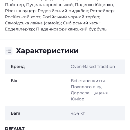
Пойнтер; Пудель королівський; Поденко ібіценко;
Різеншнауцер; Родезійський риджбек; Ротвейлер;
Російський хорт; Російський чорний тер'єр;
Самоїдська лайка (самоїд); Сибірський хаскі;
Ердельтер'єр; Південноафриканський бурбуль.
Характеристики
Бренд
Oven-Baked Tradition
Вік
Всі етапи життя,
Похилого віку,
Доросла, Цуценя,
Юніор
Вага
4.54 кг
DEFAULT