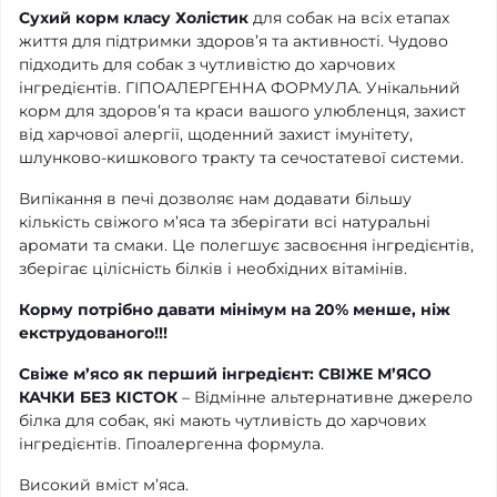
Сухий корм класу Холістик
для собак на всіх етапах
життя для підтримки здоров’я та активності. Чудово
підходить для собак з чутливістю до харчових
інгредієнтів. ГІПОАЛЕРГЕННА ФОРМУЛА. Унікальний
корм для здоров’я та краси вашого улюбленця, захист
від харчової алергії, щоденний захист імунітету,
шлунково-кишкового тракту та сечостатевої системи.
Випікання в печі дозволяє нам додавати більшу
кількість свіжого м’яса та зберігати всі натуральні
аромати та смаки. Це полегшує засвоєння інгредієнтів,
зберігає цілісність білків і необхідних вітамінів.
Корму потрібно давати мінімум на 20% менше, ніж
екструдованого!!!
Свіже м’ясо як перший інгредієнт: СВІЖЕ М’ЯСО
КАЧКИ БЕЗ КІСТОК
– Відмінне альтернативне джерело
білка для собак, які мають чутливість до харчових
інгредієнтів. Гіпоалергенна формула.
Високий вміст м’яса.