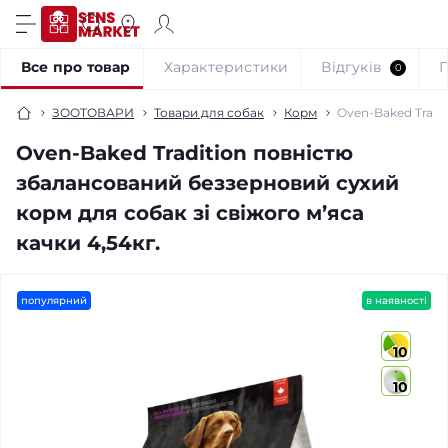
Все про товар
Характеристики
Відгуків
0
ЗООТОВАРИ
Товари для собак
Корм
Oven-Baked Tradi
Oven-Baked Tradition повністю
збалансований беззерновий сухий
корм для собак зі свіжого м’яса
качки 4,54кг.
популярний
в наявності
10
10