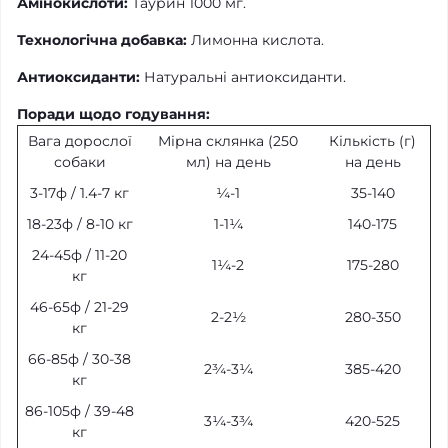
Амінокислоти:
Таурин 1000 мг.
Технологічна добавка:
Лимонна кислота.
Антиоксиданти:
Натуральні антиоксиданти.
Поради щодо годування:
Вага дорослої
Мірна склянка (250
Кількість (г)
собаки
мл) на день
на день
3-17ф / 1.4-7 кг
¼-1
35-140
18-23ф / 8-10 кг
1-1¼
140-175
24-45ф / 11-20
1¼-2
175-280
кг
46-65ф / 21-29
2-2½
280-350
кг
66-85ф / 30-38
2¾-3¼
385-420
кг
86-105ф / 39-48
3¼-3¾
420-525
кг