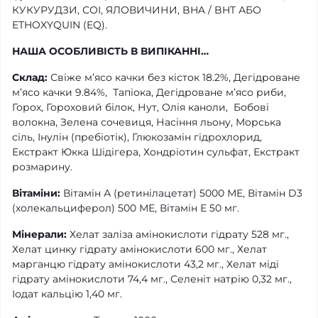
КУКУРУДЗИ, СОІ, ЯЛОВИЧИНИ, BHA / BHT АБО
ETHOXYQUIN (EQ).
НАША ОСОБЛИВІСТЬ В ВИПІКАННІ…
Склад:
Свіже м’ясо качки без кісток 18.2%, Дегідроване
м’ясо качки 9.84%, Тапіока, Дегідроване м’ясо риби,
Горох, Гороховий білок, Нут, Олія каноли, Бобові
волокна, Зелена сочевиця, Насіння льону, Морська
сіль, Інулін (пребіотік), Глюкозамін гідрохлорид,
Екстракт Юкка Шідігера, Хондріотин сульфат, Екстракт
розмарину.
Вітаміни:
Вітамін А (ретинілацетат) 5000 МЕ, Вітамін D3
(холекальциферол) 500 МЕ, Вітамін Е 50 мг.
Мінерали:
Хелат заліза амінокислоти гідрату 528 мг.,
Хелат цинку гідрату амінокислоти 600 мг., Хелат
марганцю гідрату амінокислоти 43,2 мг., Хелат міді
гідрату амінокислоти 74,4 мг., Селеніт натрію 0,32 мг.,
Іодат кальцію 1,40 мг.