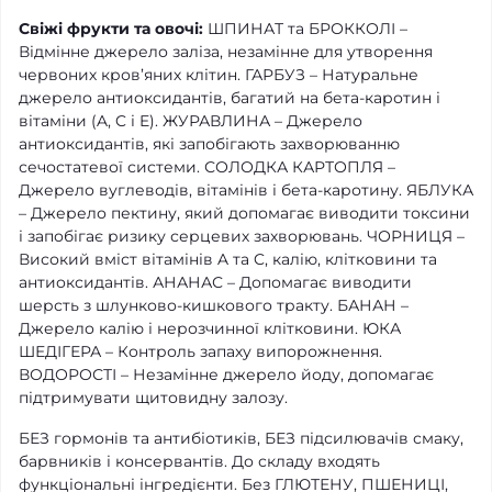
Свіжі фрукти та овочі:
ШПИНАТ та БРОККОЛІ –
Відмінне джерело заліза, незамінне для утворення
червоних кров’яних клітин. ГАРБУЗ – Натуральне
джерело антиоксидантів, багатий на бета-каротин і
вітаміни (A, C і E). ЖУРАВЛИНА – Джерело
антиоксидантів, які запобігають захворюванню
сечостатевої системи. СОЛОДКА КАРТОПЛЯ –
Джерело вуглеводів, вітамінів і бета-каротину. ЯБЛУКА
– Джерело пектину, який допомагає виводити токсини
і запобігає ризику серцевих захворювань. ЧОРНИЦЯ –
Високий вміст вітамінів A та C, калію, клітковини та
антиоксидантів. АНАНАС – Допомагає виводити
шерсть з шлунково-кишкового тракту. БАНАН –
Джерело калію і нерозчинної клітковини. ЮКА
ШЕДІГЕРА – Контроль запаху випорожнення.
ВОДОРОСТІ – Незамінне джерело йоду, допомагає
підтримувати щитовидну залозу.
БЕЗ гормонів та антибіотиків, БЕЗ підсилювачів смаку,
барвників і консервантів. До складу входять
функціональні інгредієнти. Без ГЛЮТЕНУ, ПШЕНИЦІ,