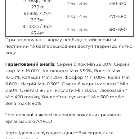
41-60ф / 18.6-
2 ¾ - 3 ½
350-470
27.2кг
61-80ф / 27.7-
3 ¾ - 4 ½
470-580
36.3кг
81-100ф / 36.7-
4 ½ - 5 ¼
580-690
45.4кг
При згодовуванні корму необхідно забезпечити
постійний та безперешкодний доступ тварин до питної
води.
Гарантований аналіз:
Сирий білок Min 28.00%, Сирий
жир Min 16.00%, Клітковина Max 5.50%, Волога Max
10.00%, Кальцій Min 1.20%, Фосфор Min 1.00%, Калій Min
0.60%, Натрій Min 0.30%, Омега-6 жирні кислоти * Min
2.50%, Омега-3 жирні кислоти Min 1.00%, Глюкозамін *
Min 400 mg/kg, Хондроїтин сульфат * Min 300 mg/kg,
Зола max 8.90%
* Не визнані в якості основних поживних речовин
організацією AAFCO
Корм ідеально підходить для собак середніх та