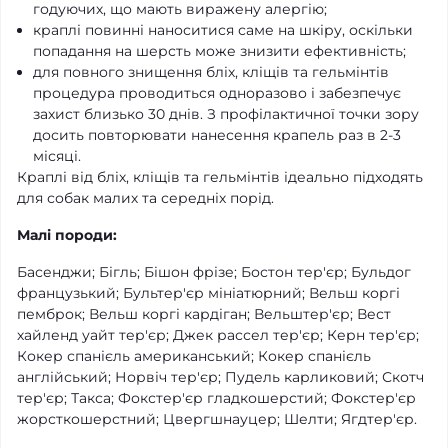
годуючих, що мають виражену алергію;
краплі повинні наноситися саме на шкіру, оскільки
попадання на шерсть може знизити ефективність;
для повного знищення бліх, кліщів та гельмінтів
процедура проводиться одноразово і забезпечує
захист близько 30 днів. З профілактичної точки зору
досить повторювати нанесення крапель раз в 2-3
місяці.
Краплі від бліх, кліщів та гельмінтів ідеально підходять
для собак малих та середніх порід.
Малі породи:
Басенджи; Бігль; Бішон фрізе; Бостон тер'єр; Бульдог
французький; Бультер'єр мініатюрний; Вельш коргі
пемброк; Вельш коргі кардіган; Вельштер'єр; Вест
хайленд уайт тер'єр; Джек рассел тер'єр; Керн тер'єр;
Кокер спанієль американський; Кокер спанієль
англійський; Норвіч тер'єр; Пудель карликовий; Скотч
тер'єр; Такса; Фокстер'єр гладкошерстий; Фокстер'єр
жорсткошерстний; Цвергшнауцер; Шелти; Ягдтер'єр.