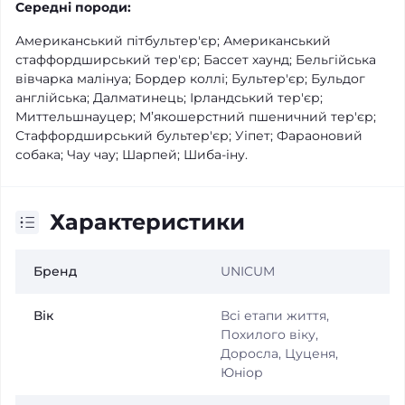
Середні породи:
Американський пітбультер'єр; Американський
стаффордширський тер'єр; Бассет хаунд; Бельгійська
вівчарка малінуа; Бордер коллі; Бультер'єр; Бульдог
англійська; Далматинець; Ірландський тер'єр;
Миттельшнауцер; М’якошерстний пшеничний тер'єр;
Стаффордширський бультер'єр; Уіпет; Фараоновий
собака; Чау чау; Шарпей; Шиба-іну.
Характеристики
Бренд
UNICUM
Вік
Всі етапи життя,
Похилого віку,
Доросла, Цуценя,
Юніор