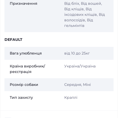
Призначення
Від бліх, Від вошей,
Від кліщів, Від
іксодових кліщів, Від
волосоїдів, Від
гельмінтів
DEFAULT
Вага улюбленця
від 10 до 25кг
Країна виробник/
Україна/Україна
реєстрація
Розмір собаки
Середня, Міні
Тип захисту
Краплі