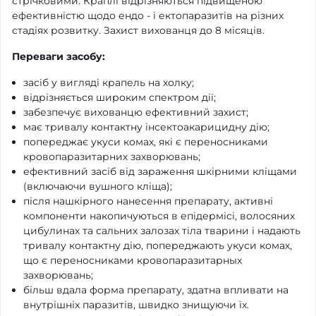
стрічковими. Краплі відрізняються підвищеною
ефективністю щодо ендо - і ектопаразитів на різних
стадіях розвитку. Захист вихованця до 8 місяців.
Переваги засобу:
засіб у вигляді крапель на холку;
відрізняється широким спектром дії;
забезпечує вихованцю ефективний захист;
має тривалу контактну інсектоакарицидну дію;
попереджає укуси комах, які є переносниками
кровопаразитарних захворювань;
ефективний засіб від зараження шкірними кліщами
(включаючи вушного кліща);
після нашкірного нанесення препарату, активні
компоненти накопичуються в епідермісі, волосяних
цибулинах та сальних залозах тіла тварини і надають
тривалу контактну дію, попереджають укуси комах,
що є переносниками кровопаразитарных
захворювань;
більш вдала форма препарату, здатна впливати на
внутрішніх паразитів, швидко знищуючи їх.