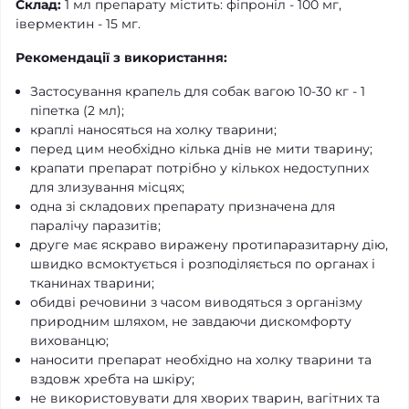
Склад:
1 мл препарату містить: фіпроніл - 100 мг,
івермектин - 15 мг.
Рекомендації з використання:
Застосування крапель для собак вагою 10-30 кг - 1
піпетка (2 мл);
краплі наносяться на холку тварини;
перед цим необхідно кілька днів не мити тварину;
крапати препарат потрібно у кількох недоступних
для злизування місцях;
одна зі складових препарату призначена для
паралічу паразитів;
друге має яскраво виражену протипаразитарну дію,
швидко всмоктується і розподіляється по органах і
тканинах тварини;
обидві речовини з часом виводяться з організму
природним шляхом, не завдаючи дискомфорту
вихованцю;
наносити препарат необхідно на холку тварини та
вздовж хребта на шкіру;
не використовувати для хворих тварин, вагітних та