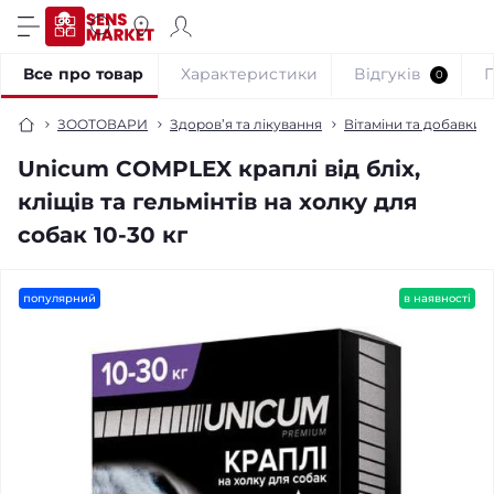
Все про товар
Характеристики
Відгуків
0
ЗООТОВАРИ
Здоров’я та лікування
Вітаміни та добавки 
Unicum COMPLEX краплі від бліх,
кліщів та гельмінтів на холку для
собак 10-30 кг
популярний
в наявності