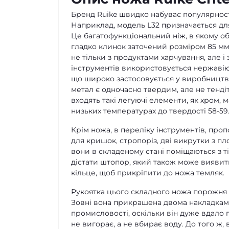
Бренд Ruike швидко набуває популярності,
Наприклад, модель L32 призначається для 
Це багатофункціональний ніж, в якому об'
гладко клинок заточений розміром 85 мм.
не тільки з продуктами харчування, але 
інструментів використовується нержавію
що широко застосовується у виробництві т
метал є одночасно твердим, але не тендітн
входять такі легуючі елементи, як хром, 
низьких температурах до твердості 58-59
Крім ножа, в переліку інструментів, про
для кришок, стропоріз, дві викрутки з пл
вони в складеному стані поміщаються з т
дістати штопор, який також може виявити
кільце, щоб прикріпити до ножа темляк.
Рукоятка цього складного ножа порожня в
Зовні вона прикрашена двома накладкам
промисловості, оскільки він дуже вдало 
не вигорає, а не вбирає воду. До того ж