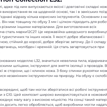
 адже під ним випускаються якісні і довговічні складні ножі
використання як на щоденній основі, так і в заміських поїзд
єднані відразу кілька корисних інструментів. Основним з ни
 Він має товщину по обуху 3 мм і цілком підходить для робо
і з різними іншими матеріалами. Для виготовлення всіх
ча сталь марки12С27. Це нержавійка шведського виробницт
уристичних та інших ножів. Її якості добре збалансовані і
ою, стійкий до корозії, добре зберігає заточку. До її складу
марганець, молібден і кремній. Ця сталь загартовується при
.
понованих моделлю L32, значиться невелика пила, відкривач
оскими шліцами, інструмент для зняття ізоляції з проводів. В
ієї ж сторони, що і клинок ножа. З боку спинки рукоятки мо
ся незамінним інструментом на природу. На обуху є склобі
середині, щоб там могли зберігатися всі робочі інструмент
и з G10. Цей композит широко використовується в ножови
поєднує малу вагу з високою міцністю. На сонці такий матер
, він досить легко обробляється, щоб виробники могли надат