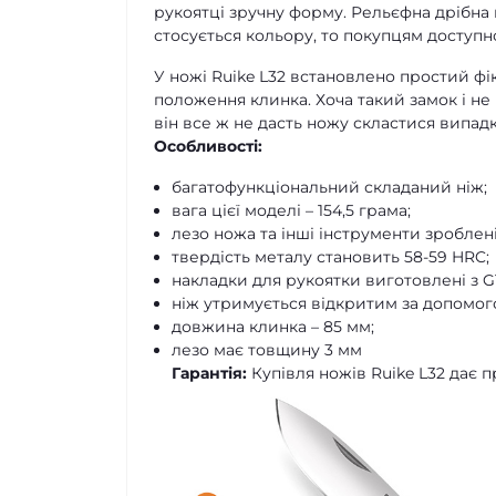
рукоятці зручну форму. Рельєфна дрібна 
стосується кольору, то покупцям доступн
У ножі Ruike L32 встановлено простий фік
положення клинка. Хоча такий замок і не
він все ж не дасть ножу скластися випад
Особливості:
багатофункціональний складаний ніж;
вага цієї моделі – 154,5 грама;
лезо ножа та інші інструменти зроблені 
твердість металу становить 58-59 HRC;
накладки для рукоятки виготовлені з G
ніж утримується відкритим за допомогою
довжина клинка – 85 мм;
лезо має товщину 3 мм
Гарантія:
Купівля ножів Ruike L32 дає п