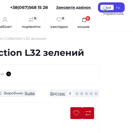
+38(067)568 15 28
Замовити дзвінок
ua
ru
0
0
0
абінет
порівняти
закладки
кошик
n Collection L32 зелений
ction L32 зелений
ня
0
G
Виробник:
Ruike
Відгуки:
0