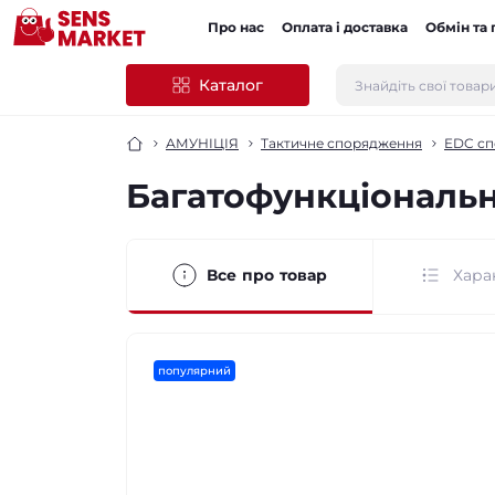
Про нас
Оплата і доставка
Обмін та
Каталог
АМУНІЦІЯ
Тактичне спорядження
EDC с
Багатофункціональни
Все про товар
Хара
популярний