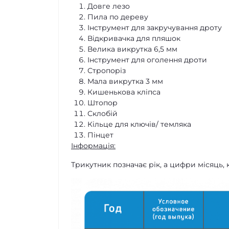
Довге лезо
Пила по дереву
Інструмент для закручування дроту
Відкривачка для пляшок
Велика викрутка 6,5 мм
Інструмент для оголення дроти
Стропоріз
Мала викрутка 3 мм
Кишенькова кліпса
Штопор
Склобій
Кільце для ключів/ темляка
Пінцет
Інформація:
Трикутник позначає рік, а цифри місяць,