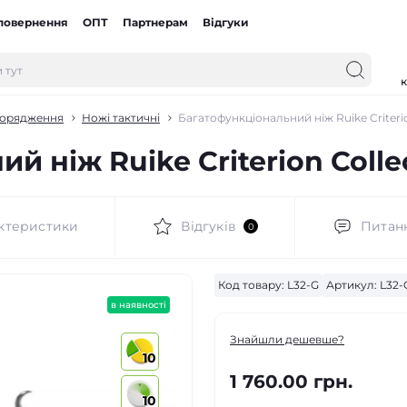
 повернення
ОПТ
Партнерам
Відгуки
к
порядження
Ножі тактичні
Багатофункціональний ніж Ruike Criterio
й ніж Ruike Criterion Colle
ктеристики
Відгуків
Питан
0
Код товару:
L32-G
Артикул:
L32-
в наявності
Знайшли дешевше?
10
1 760.00 грн.
10