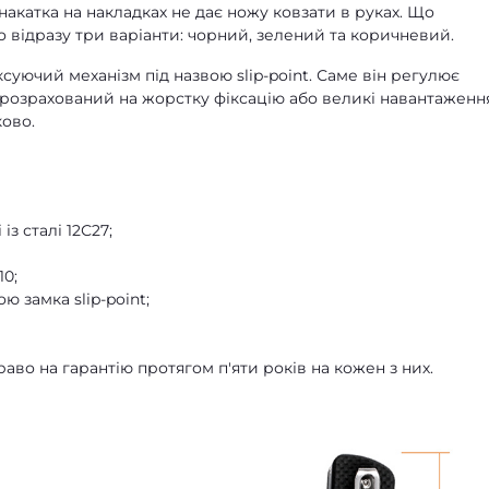
накатка на накладках не дає ножу ковзати в руках. Що
о відразу три варіанти: чорний, зелений та коричневий.
суючий механізм під назвою slip-point. Саме він регулює
 розрахований на жорстку фіксацію або великі навантаженн
ково.
із сталі 12С27;
10;
 замка slip-point;
раво на гарантію протягом п'яти років на кожен з них.