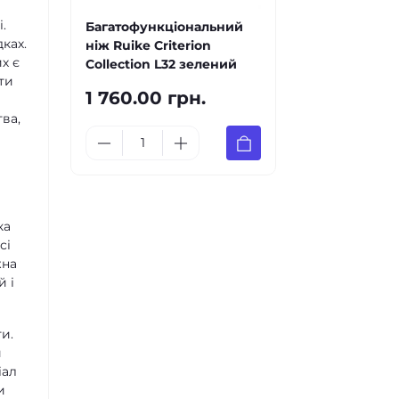
.
Багатофункціональний
ках.
ніж Ruike Criterion
х є
Collection L32 зелений
ти
1 760.00 грн.
ва,
ка
сі
жна
й і
и.
й
іал
и