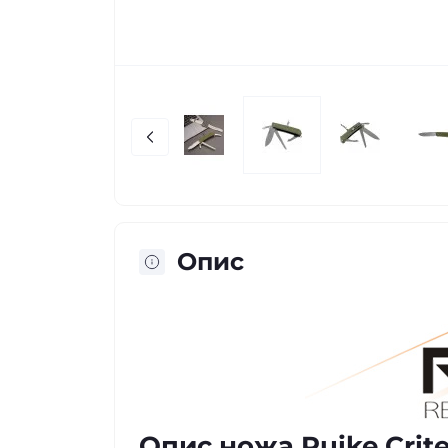
Опис
Опис ножа Ruike Criter