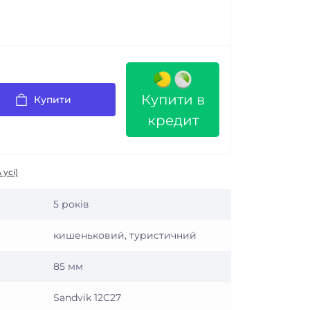
Купити в
Купити
кредит
 усі)
5 років
кишеньковий, туристичний
85 мм
Sandvik 12C27