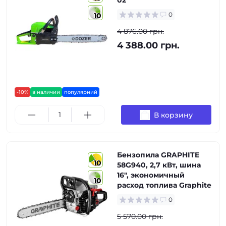
02
0
10
4 876.00 грн.
4 388.00 грн.
-10%
в наличии
популярний
В корзину
Бензопила GRAPHITE
10
58G940, 2,7 кВт, шина
16", экономичный
10
расход топлива Graphite
0
5 570.00 грн.