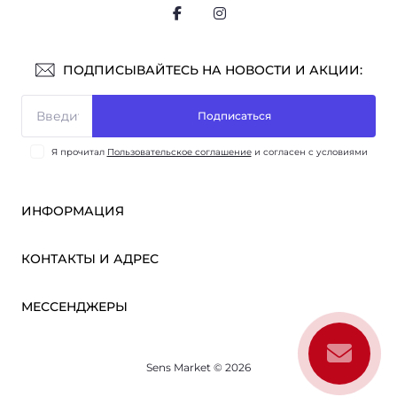
ПОДПИСЫВАЙТЕСЬ НА НОВОСТИ И АКЦИИ:
Подписаться
Я прочитал
Пользовательское соглашение
и согласен с условиями
ИНФОРМАЦИЯ
Оплата и доставка
КОНТАКТЫ И АДРЕС
ОПТ
Партнёрам
м. Киев, ул. Викентия Хвойки, 21
МЕССЕНДЖЕРЫ
О нас
sensmarketlink@gmail.com
Пользовательское соглашение
Telegram
Связаться с нами
пн-пт: 10:00-18:00
Sens Market © 2026
Viber
сб-вс: выходной
Возврат товара
Карта сайта