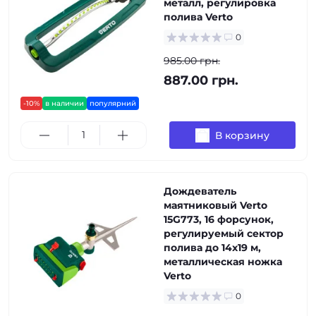
металл, регулировка
полива Verto
0
985.00 грн.
887.00 грн.
-10%
в наличии
популярний
В корзину
Дождеватель
маятниковый Verto
15G773, 16 форсунок,
регулируемый сектор
полива до 14x19 м,
металлическая ножка
Verto
0