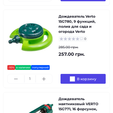
Дождеватель Verto
15G780, 9 функций,
полив для сада и
огорода Verto
0
285.00 грн.
257.00 грн.
-10%
в наличии
популярний
В корзину
Дождеватель
маятниковый VERTO
15G771, 16 форсунок,