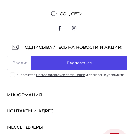
СОЦ СЕТИ:
ПОДПИСЫВАЙТЕСЬ НА НОВОСТИ И АКЦИИ:
Подписаться
Я прочитал
Пользовательское соглашение
и согласен с условиями
ИНФОРМАЦИЯ
Оплата и доставка
КОНТАКТЫ И АДРЕС
ОПТ
Партнёрам
м. Киев, ул. Викентия Хвойки, 21
МЕССЕНДЖЕРЫ
О нас