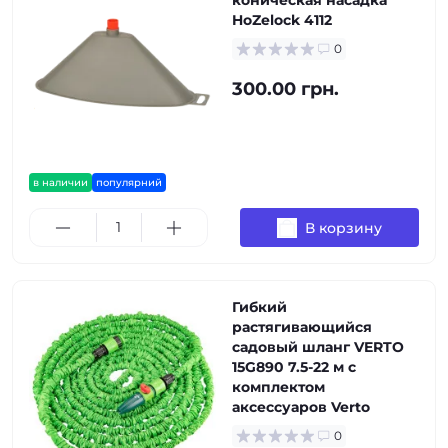
коническая насадка
HoZelock 4112
0
300.00 грн.
в наличии
популярний
В корзину
Гибкий
растягивающийся
садовый шланг VERTO
15G890 7.5-22 м с
комплектом
аксессуаров Verto
0